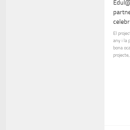
Edul@b
partne
celeb
El projec
any i la
bona oca
projecte,