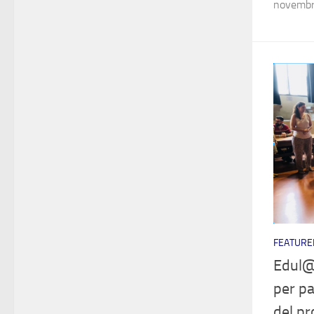
novembre
FEATURE
Edul@
per pa
del p