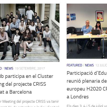
FEATURED
/
NEWS
12 JULI
D
/
NEWS
19 SETEMBRE, 2017
Participació d’Edu
 participa en el Cluster
reunió plenaria de
g del projecte CRISS
europeu H2020 CR
at a Barcelona
a Londres
er Meeting del projecte CRISS va tenir
Els dies 3, 4 i 5 de juliol 