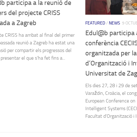
 participa a la reunió de
rs del projecte CRISS
rada a Zagreb
FEATURED
/
NEWS
9 OCTU
Edul@b participa 
te CRISS ha arribat al final del primer
conferència CECII
 passada reunió a Zagreb ha estat una
sió per compartir els progressos del
organitzada per la
 presentar el que s’ha fet fins a...
d’Organització i I
Universitat de Za
Els dies 27, 28 i 29 de se
Varaždin, Croàcia, el con
European Conference on 
Intelligent Systems (CECI
Facultat d’Organització i I