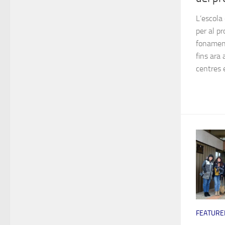
L’escola 
per al p
fonament
fins ara 
centres e
FEATURE