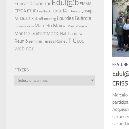
Edul@b
Educació superior
EMMA
EPICA
IA
Josep
ETHE
H2020
Feedback
In Person
Lourdes Guàrdia
M. Duart
Kick-off meeting
Marcelo Maina
Marc Romero
Ludovica Fanni
Montse Guitert
MOOC
Nati Cabrera
TIC
Reunió
Teresa Romeu
seminari
UOC
webinar
FEATURE
FITXERS
Edul@b
Fitxers
CRISS
Marcelo 
particip
Adquisici
l’experiè
secundàr