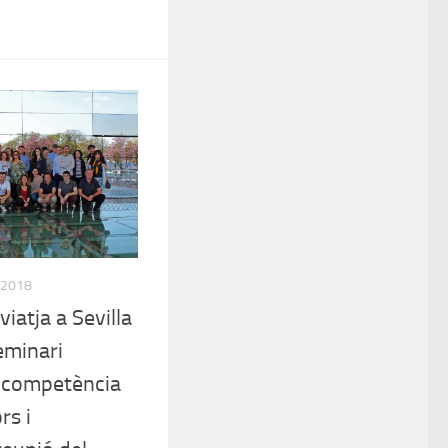
 2018
iatja a Sevilla
seminari
a competència
rs i