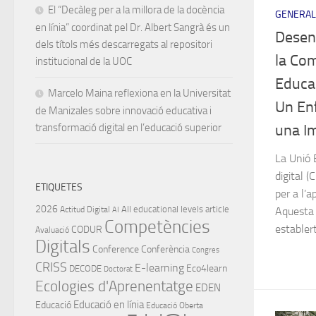
El “Decàleg per a la millora de la docència
GENERAL
en línia” coordinat pel Dr. Albert Sangrà és un
Desen
dels títols més descarregats al repositori
la Com
institucional de la UOC
Educac
Marcelo Maina reflexiona en la Universitat
Un En
de Manizales sobre innovació educativa i
transformació digital en l’educació superior
una I
La Unió 
digital 
ETIQUETES
per a l’a
2026
All educational levels
article
Actitud Digital
Aquesta
AI
Competències
establert
CODUR
Avaluació
Digitals
Conference
Conferència
Congres
CRISS
E-learning
Eco4learn
DECODE
Doctorat
Ecologies d'Aprenentatge
EDEN
Educació en línia
Educació
Educació Oberta