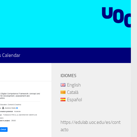
 Calendar
IDIOMES
English
Català
Español
https://edulab.uoc.edu/es/cont
acto