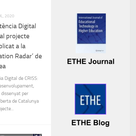
OL, 2020
ència Digital
al projecte
licat a la
ation Radar’ de
ea
a Digital de CRISS:
desenvolupament,
ó’ dissenyat per
 Oberta de Catalunya
jecte...