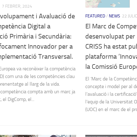
7 FEBRER, 2024
volupament i Avaluació de
FEATURED
/
NEWS
22 JULI
El Marc de Compet
petència Digital a
desenvolupat per 
ió Primària i Secundària:
CRISS ha estat pub
focament Innovador per a
plataforma ‘Innov
mplementació Transversal.
la Comissió Europ
Europea va reconèixer la competència
(CD) com una de les competències clau
El ‘Marc de la Competènci
prenentatge al llarg de la vida.
concepte i model per al 
 competència compta amb un marc ja
l’avaluació i la certificaci
, el DigComp, el...
l’equip de la Universitat
(UOC) en el marc de el pro