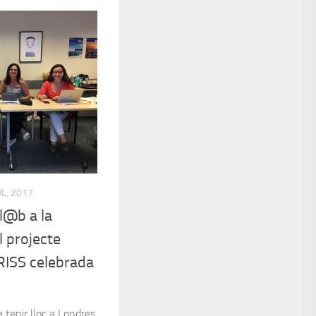
OL, 2017
l@b a la
l projecte
ISS celebrada
va tenir lloc a Londres