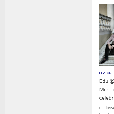
FEATURE
Edul@b
Meetin
celebr
El Clust