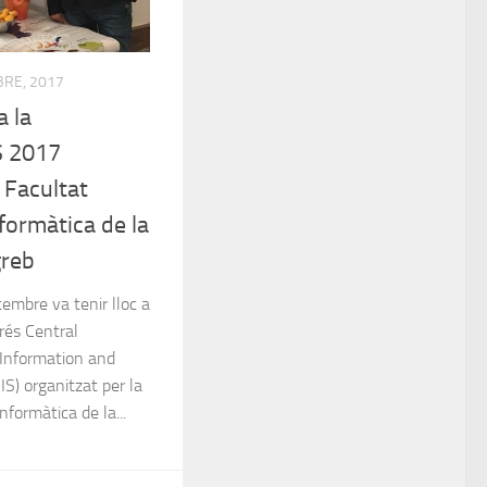
BRE, 2017
a la
S 2017
 Facultat
nformàtica de la
greb
tembre va tenir lloc a
grés Central
Information and
IS) organitzat per la
nformàtica de la...