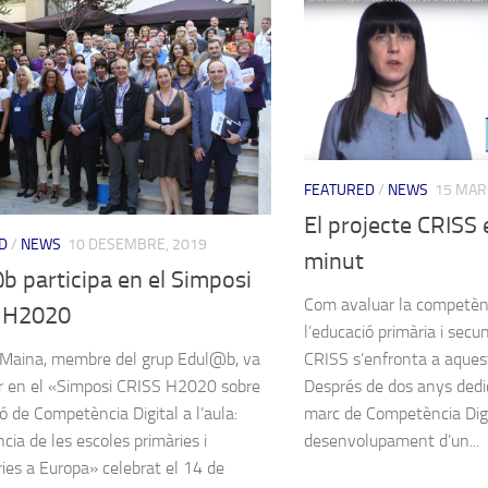
FEATURED
/
NEWS
15 MAR
El projecte CRISS 
D
/
NEWS
10 DESEMBRE, 2019
minut
 participa en el Simposi
Com avaluar la competènc
 H2020
l’educació primària i secu
CRISS s’enfronta a aques
Maina, membre del grup Edul@b, va
Després de dos anys dedic
ar en el «Simposi CRISS H2020 sobre
marc de Competència Digit
ó de Competència Digital a l’aula:
desenvolupament d’un...
ncia de les escoles primàries i
ies a Europa» celebrat el 14 de