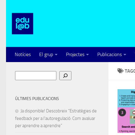
Skip to content
Notícies
El grup
Projectes
Publicacions
TAG
Cerca
ÚLTIMES PUBLICACIONS
Ja disponible! Descobreix “Estratègies de
feedback per a l’autoregulació: Com avaluar
per aprendre a aprendre”