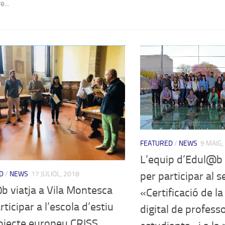
...
FEATURED
/
NEWS
9 MAIG,
L’equip d’Edul@b v
D
/
NEWS
17 JULIOL, 2018
per participar al 
b viatja a Vila Montesca
«Certificació de l
rticipar a l’escola d’estiu
digital de professo
rojecte europeu CRISS