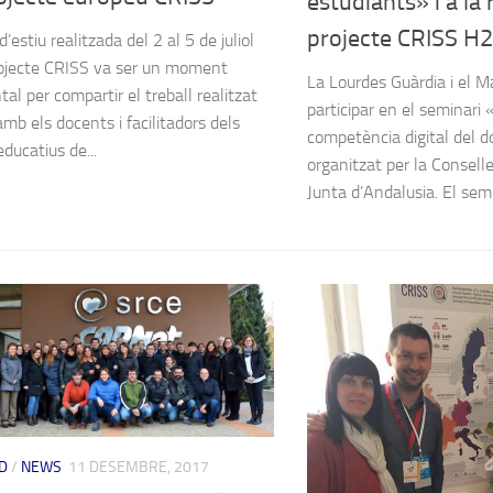
estudiants» i a la 
projecte CRISS H
d’estiu realitzada del 2 al 5 de juliol
rojecte CRISS va ser un moment
La Lourdes Guàrdia i el 
al per compartir el treball realitzat
participar en el seminari «
amb els docents i facilitadors dels
competència digital del d
ducatius de...
organitzat per la Conselle
Junta d’Andalusia. El semin
D
/
NEWS
11 DESEMBRE, 2017