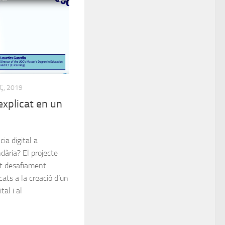
Ç, 2019
explicat en un
ia digital a
ndària? El projecte
t desafiament.
ats a la creació d’un
al i al