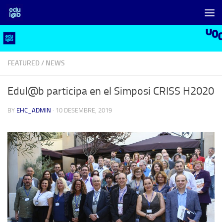
Skip to content
FEATURED
/
NEWS
Edul@b participa en el Simposi CRISS H2020
BY
EHC_ADMIN
·
10 DESEMBRE, 2019