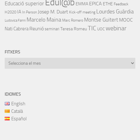
Edul@b
Educació superior
EPICA
EMMA
ETHE
Feedback
Lourdes Guàrdia
IA
Josep M. Duart
H2020
In Person
Kick-off meeting
Marcelo Maina
Montse Guitert
MOOC
Marc Romero
Ludovica Fanni
TIC
webinar
Nati Cabrera
Reunió
Teresa Romeu
seminari
UOC
FITXERS
Fitxers
IDIOMES
English
Català
Español