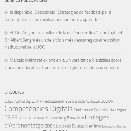
ÚLTIMES PUBLICACIONS
Ja disponible! Descobreix “Estratègies de feedback per a
l’autoregulació: Com avaluar per aprendre a aprendre”
El “Decàleg per a la millora de la docència en línia” coordinat pel
Dr. Albert Sangrà és un dels títols més descarregats al repositori
institucional de la UOC
Marcelo Maina reflexiona en la Universitat de Manizales sobre
innovació educativa i transformació digital en l’educació superior
ETIQUETES
2026
CODUR
All educational levels
article
Actitud Digital
Avaluació
AI
Competències Digitals
Conference
Conferència
Congres
Ecologies
CRISS
E-learning
Eco4learn
DECODE
Doctorat
d'Aprenentatge
EDEN
Educació en línia
Educació
Educació Oberta