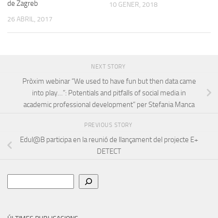
de Zagreb
10 GENER, 2018
26 ABRIL, 2017
NEXT STORY
Pròxim webinar “We used to have fun but then data came
into play…”: Potentials and pitfalls of social media in
academic professional development” per Stefania Manca
PREVIOUS STORY
Edul@B participa en la reunió de llançament del projecte E+
DETECT
Cerca