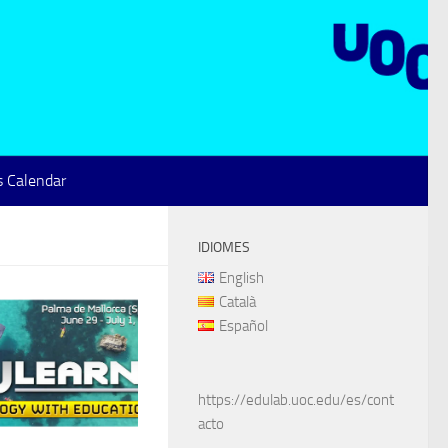
 Calendar
IDIOMES
English
Català
Español
https://edulab.uoc.edu/es/cont
acto