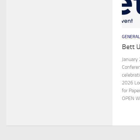
GENERAL
Bett 
January 
Conferen
celebrat
2026 Loc
for Paper
OPEN We