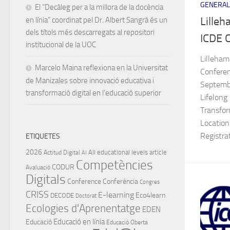
GENERAL
El “Decàleg per a la millora de la docència
Lille
en línia” coordinat pel Dr. Albert Sangrà és un
dels títols més descarregats al repositori
ICDE 
institucional de la UOC
Lilleham
Marcelo Maina reflexiona en la Universitat
Conferen
de Manizales sobre innovació educativa i
Septembe
transformació digital en l’educació superior
Lifelong 
Transfor
Location
Registrat
ETIQUETES
2026
All educational levels
article
Actitud Digital
AI
Competències
CODUR
Avaluació
Digitals
Conference
Conferència
Congres
CRISS
E-learning
Eco4learn
DECODE
Doctorat
Ecologies d'Aprenentatge
EDEN
Educació en línia
Educació
Educació Oberta