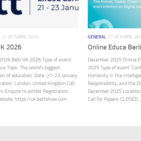
21 OCTUBRE, 2010
GENERAL
21 OCTUBRE, 20
UK 2026
Online Educa Berl
2026 Bett UK 2026 Type of event:
December 2025 Online Ed
ce Topic: The world’s biggest
2025 Type of event: Conf
ion of education. Date: 21-23 January
Humanity in the Intellig
ation: London, United Kingdom Call
Responsibility, and the D
s: Enquire to exhibit Registration:
December 2025 Location:
bsite: https://uk.bettshow.com
Call for Papers: CLOSED...