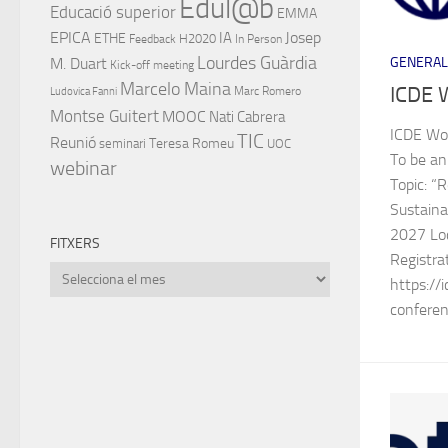
Edul@b
Educació superior
EMMA
EPICA
IA
Josep
ETHE
H2020
Feedback
In Person
Lourdes Guàrdia
GENERAL
M. Duart
Kick-off meeting
Marcelo Maina
ICDE 
Marc Romero
Ludovica Fanni
Montse Guitert
MOOC
Nati Cabrera
ICDE Wor
TIC
Reunió
Teresa Romeu
seminari
UOC
To be an
webinar
Topic: “
Sustain
2027 Loc
FITXERS
Registra
Fitxers
https://
confere