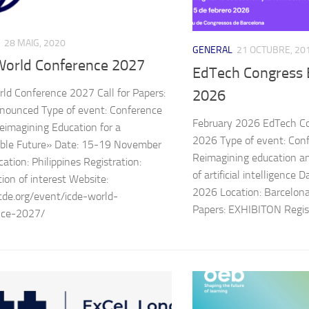
28 MAIG, 2020
GENERAL
21 OCTUBRE, 20
World Conference 2027
EdTech Congress 
ld Conference 2027 Call for Papers:
2026
nounced Type of event: Conference
February 2026 EdTech C
Reimagining Education for a
2026 Type of event: Conf
able Future» Date: 15-19 November
Reimagining education an
ation: Philippines Registration:
of artificial intelligence 
tion of interest Website:
2026 Location: Barcelona,
icde.org/event/icde-world-
Papers: EXHIBITON Regist
nce-2027/