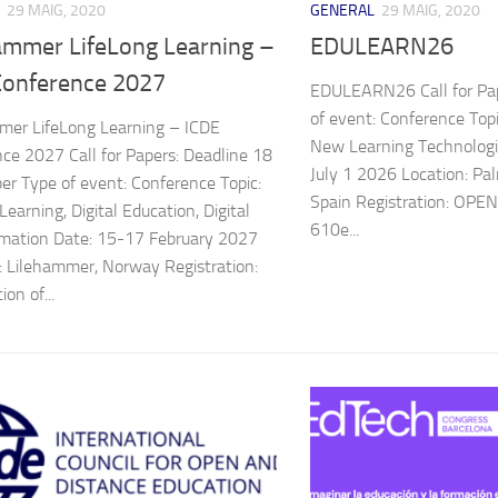
29 MAIG, 2020
GENERAL
29 MAIG, 2020
hammer LifeLong Learning –
EDULEARN26
Conference 2027
EDULEARN26 Call for Pa
of event: Conference Top
mer LifeLong Learning – ICDE
New Learning Technologi
ce 2027 Call for Papers: Deadline 18
July 1 2026 Location: Pa
r Type of event: Conference Topic:
Spain Registration: OPEN
Learning, Digital Education, Digital
610e...
mation Date: 15-17 February 2027
: Lilehammer, Norway Registration:
ion of...