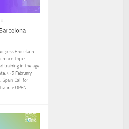
10
Barcelona
ongress Barcelona
erence Topic:
d training in the age
Date: 4-5 February
 Spain Call for
ration: OPEN...