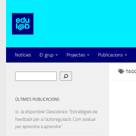
Skip to content
Notícies
El grup
Projectes
Publicacions
TAG
Cerca
ÚLTIMES PUBLICACIONS
Ja disponible! Descobreix “Estratègies de
feedback per a l’autoregulació: Com avaluar
per aprendre a aprendre”