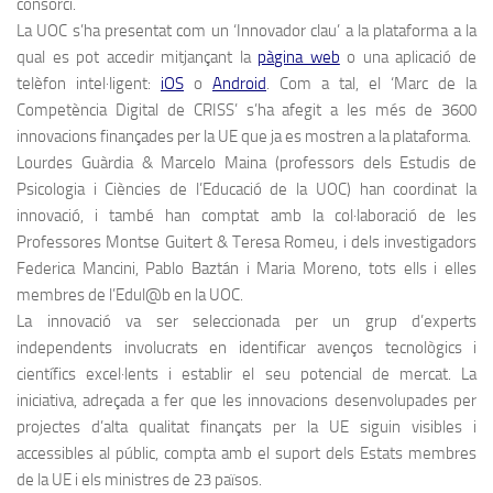
consorci.
La UOC s’ha presentat com un ‘Innovador clau’ a la plataforma a la
qual es pot accedir mitjançant la
pàgina web
o una aplicació de
telèfon intel·ligent:
iOS
o
Android
. Com a tal, el ‘Marc de la
Competència Digital de CRISS’ s’ha afegit a les més de 3600
innovacions finançades per la UE que ja es mostren a la plataforma.
Lourdes Guàrdia & Marcelo Maina (professors dels Estudis de
Psicologia i Ciències de l’Educació de la UOC) han coordinat la
innovació, i també han comptat amb la col·laboració de les
Professores Montse Guitert & Teresa Romeu, i dels investigadors
Federica Mancini, Pablo Baztán i Maria Moreno, tots ells i elles
membres de l’Edul@b en la UOC.
La innovació va ser seleccionada per un grup d’experts
independents involucrats en identificar avenços tecnològics i
científics excel·lents i establir el seu potencial de mercat. La
iniciativa, adreçada a fer que les innovacions desenvolupades per
projectes d’alta qualitat finançats per la UE siguin visibles i
accessibles al públic, compta amb el suport dels Estats membres
de la UE i els ministres de 23 països.