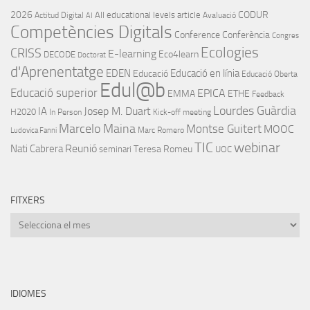
2026
CODUR
All educational levels
article
Actitud Digital
Avaluació
AI
Competències Digitals
Conference
Conferència
Congres
Ecologies
CRISS
E-learning
Eco4learn
DECODE
Doctorat
d'Aprenentatge
EDEN
Educació en línia
Educació
Educació Oberta
Edul@b
Educació superior
EPICA
EMMA
ETHE
Feedback
Lourdes Guàrdia
IA
Josep M. Duart
H2020
In Person
Kick-off meeting
Marcelo Maina
Montse Guitert
MOOC
Marc Romero
Ludovica Fanni
TIC
webinar
Nati Cabrera
Reunió
Teresa Romeu
seminari
UOC
FITXERS
Fitxers
IDIOMES