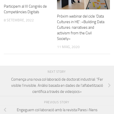
Participem al III Congrés de
Competències Digitals
Pròxim webinar del cicle ‘Data
8 SETEMBRE, 2022
Cultures in HE’: «Building Data
Cultures: narratives and
activism from the Civil
Society»
11 MAIG, 2020
NEXT STORY
Comença una nova col·laboració de doctorat industrial: “Fer
visible l’invisible. Anàlisi basada en dades de l’alfabetització
científica a través de videojocs»
PREVIOUS STORY
Engeguem col·laboració amb la revista Pares i Nens