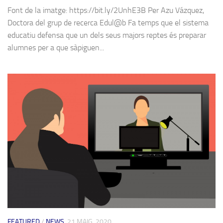
Font de la imatge: https://bit.ly/2UnhE3B Per Azu Vázquez,
Doctora del grup de recerca Edul@b Fa temps que el sistema
educatiu defensa que un dels seus majors reptes és preparar
alumnes per a que sàpiguen...
FEATURED
/
NEWS
21 MAIG, 2020