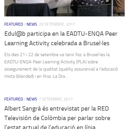
FEATURED
/
NEWS
29 SETEMBRE, 2017
Edul@b participa en la EADTU-ENQA Peer
Learning Activity celebrada a Brusel·les
Els dies 21 i 22 de setembre va tenir lloc a Brusel·les la
EADTU-ENQA Peer Learning Activity (PLA) sobre
assegurament de la qualitat (quality assurance) a l’educació
mixta (blended) i en línia. La Dra....
FEATURED
/
NEWS
7 SETEMBRE, 2017
Albert Sangrà és entrevistat per la RED
Televisión de Colòmbia per parlar sobre
l’estat actual de l’educació en línia