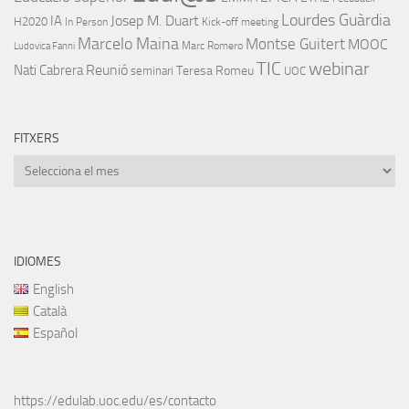
Lourdes Guàrdia
IA
Josep M. Duart
H2020
In Person
Kick-off meeting
Marcelo Maina
Montse Guitert
MOOC
Marc Romero
Ludovica Fanni
TIC
webinar
Nati Cabrera
Reunió
Teresa Romeu
seminari
UOC
FITXERS
Fitxers
IDIOMES
English
Català
Español
https://edulab.uoc.edu/es/contacto