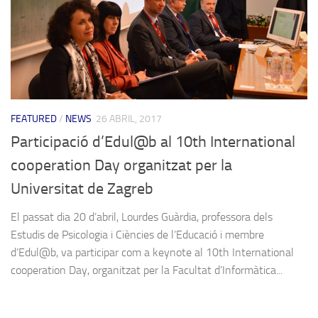
FEATURED
/
NEWS
26 ABRIL, 2017
Participació d’Edul@b al 10th International
cooperation Day organitzat per la
Universitat de Zagreb
El passat dia 20 d’abril, Lourdes Guàrdia, professora dels
Estudis de Psicologia i Ciències de l’Educació i membre
d’Edul@b, va participar com a keynote al 10th International
cooperation Day, organitzat per la Facultat d’Informàtica...