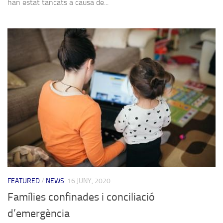
han estat tancats a causa de...
FEATURED
/
NEWS
16 JUNY, 2020
Famílies confinades i conciliació
d’emergència