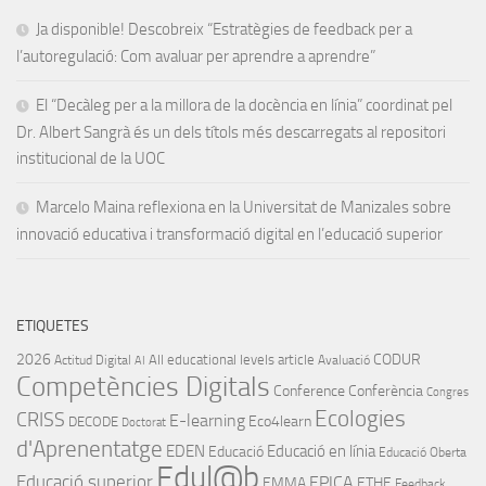
Ja disponible! Descobreix “Estratègies de feedback per a
l’autoregulació: Com avaluar per aprendre a aprendre”
El “Decàleg per a la millora de la docència en línia” coordinat pel
Dr. Albert Sangrà és un dels títols més descarregats al repositori
institucional de la UOC
Marcelo Maina reflexiona en la Universitat de Manizales sobre
innovació educativa i transformació digital en l’educació superior
ETIQUETES
2026
CODUR
All educational levels
article
Actitud Digital
Avaluació
AI
Competències Digitals
Conference
Conferència
Congres
Ecologies
CRISS
E-learning
Eco4learn
DECODE
Doctorat
d'Aprenentatge
EDEN
Educació en línia
Educació
Educació Oberta
Edul@b
Educació superior
EPICA
EMMA
ETHE
Feedback