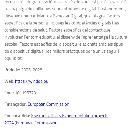
recopilació integral d’evidència a través de la investigació, l’avaluació
i el mapatge de polítiques sobre el benestar digital. Posteriorment,
desenvolupem el Marc de Benestar Digital, que integra: Factors
específics de la persona, incloses les competències digitals i les
consideracions de salut; Factors específics del context que
involucren l’entorn educatiu, el disseny de l’aprenentatge i la cultura
escolar; Factors específics del dispositiu relacionats amb els tipus
de dispositius digitals i les millors pràctiques per a un ús segur i
equilibrat.
Període:
2025-2028
Web
:
https://windee.eu
Codi:
101195779
Finançador:
European Commission
Convocatòria:
Erasmus+ Policy Experimentation projects
2024
(
European Commission
)