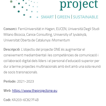
Consorci
: FernUniversität in Hagen, EUCEN, Università Degli Studi
Milano Bicocca, Canice Consulting, University of Jyväskylä,
Universitat Oberta de Catalunya i Momentum
Descripció
: L’objectiu del projecte ONE és augmentar el
coneixement mediambiental i les competències de comunicació i
col·laboració digital dels líders i el personal d’educació superior per
dur a terme projectes multinacionals amb èxit amb una sola reunió
de socis transnacionals.
Període:
2021-2023
Web
:
https://www.theprojectone.eu
Codi:
KA203-6C827F4B