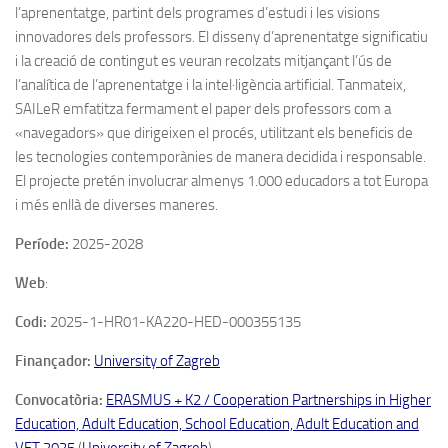
l’aprenentatge, partint dels programes d’estudi i les visions
innovadores dels professors. El disseny d’aprenentatge significatiu
i la creació de contingut es veuran recolzats mitjançant l’ús de
l’analítica de l’aprenentatge i la intel·ligència artificial. Tanmateix,
SAILeR emfatitza fermament el paper dels professors com a
«navegadors» que dirigeixen el procés, utilitzant els beneficis de
les tecnologies contemporànies de manera decidida i responsable.
El projecte pretén involucrar almenys 1.000 educadors a tot Europa
i més enllà de diverses maneres.
Període:
2025-2028
Web
:
Codi:
2025-1-HR01-KA220-HED-000355135
Finançador:
University of Zagreb
Convocatòria:
ERASMUS + K2 / Cooperation Partnerships in Higher
Education, Adult Education, School Education, Adult Education and
VET 2025
(
University of Zagreb
)