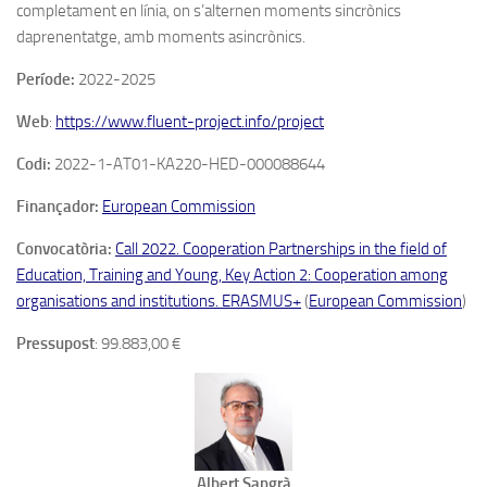
completament en línia, on s’alternen moments sincrònics
daprenentatge, amb moments asincrònics.
Període:
2022-2025
Web
:
https://www.fluent-project.info/project
Codi:
2022-1-AT01-KA220-HED-000088644
Finançador:
European Commission
Convocatòria:
Call 2022. Cooperation Partnerships in the field of
Education, Training and Young, Key Action 2: Cooperation among
organisations and institutions. ERASMUS+
(
European Commission
)
Pressupost
: 99.883,00 €
Albert Sangrà