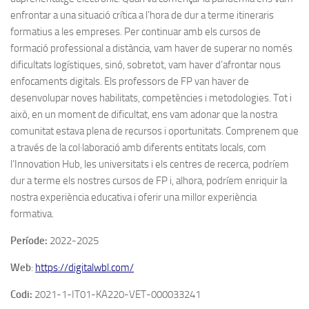
enfrontar a una situació crítica a l’hora de dur a terme itineraris
formatius a les empreses. Per continuar amb els cursos de
formació professional a distància, vam haver de superar no només
dificultats logístiques, sinó, sobretot, vam haver d’afrontar nous
enfocaments digitals. Els professors de FP van haver de
desenvolupar noves habilitats, competències i metodologies. Tot i
això, en un moment de dificultat, ens vam adonar que la nostra
comunitat estava plena de recursos i oportunitats. Comprenem que
a través de la col·laboració amb diferents entitats locals, com
l’Innovation Hub, les universitats i els centres de recerca, podríem
dur a terme els nostres cursos de FP i, alhora, podríem enriquir la
nostra experiència educativa i oferir una millor experiència
formativa.
Període:
2022-2025
Web
:
https://digitalwbl.com/
Codi:
2021-1-IT01-KA220-VET-000033241