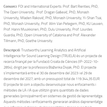
Consorci
: FOI and International Experts: Prof. Bart Rienties, PhD,
The Open University; Prof. Dragan Gašević, PhD, Monash
University; Mladen Raković, PhD, Monash University; Yi-Shan Tsai,
PhD, Monash University; Prof. Wim Van Petegem, PhD, KU Leuven;
Prof. Hanni Muukkonen, PhD, Oulu University; Prof. Lourdes
Guardia, PhD, Open University of Catalonia and Prof. Alexander
Tillmann, PhD, Goethe University.
Descripció
: Trustworthy Learning Analytics and Artificial
Intelligence for Sound Learning Design (TRUELA) és un projecte de
recerca finançat per la Fundació Croata de Ciències (IP-2022-10-
2854), dirigit per la professora Blaženka Divjak, PhD. El projecte
s’implementarà entre el 30 de desembre del 2023 i el 29 de
desembre del 2027, amb un pressupost total de 119.344,35 EUR.
El projecte té com a objectiu desenvolupar nous enfocaments i
mètodes de LA i IA que utilitzin grans quantitats de dades
generades (principalment) en sistemes de gestió de laprenentatge.
Aquests mètodes i enfocaments generaran anàlisis daprenentatge