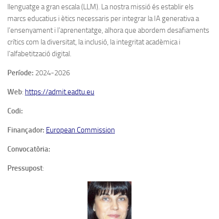
llenguatge a gran escala (LLM). La nostra missió és establir els
marcs educatius i ètics necessaris per integrar la IA generativa a
l’ensenyament i l’aprenentatge, alhora que abordem desafiaments
crítics com la diversitat, la inclusió, la integritat acadèmica i
l’alfabetització digital.
Període:
2024-2026
Web
:
https://admit.eadtu.eu
Codi:
Finançador:
European Commission
Convocatòria:
Pressupost
: