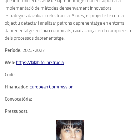
que informin el disseny de laprenentatge i donen suport a la
implementació de mètodes densenyament innovadors i
estratègies davaluació electrònica. A més, el projecte té com a
objectiu detectar i analitzar patrons daprenentatge en entorns
daprenentatge en línia i combinats, i així avançar en la comprensió
dels processos daprenentatge.
Període:
2023-2027
Web
:
https://lalab.foi.hr/truela
Codi:
Finançador:
European Commission
Convocatòria:
Pressupost
: