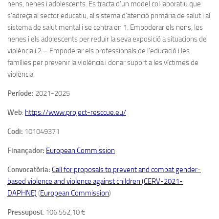
nens, nenes i adolescents. Es tracta d’un model col·laboratiu que
s’adreça al sector educatiu, al sistema d’atenció primària de salut i al
sistema de salut mental i se centra en 1. Empoderar els nens, les
nenes i els adolescents per reduir la seva exposició a situacions de
violència i 2 – Empoderar els professionals de l’educació i les
famílies per prevenir la violència i donar suport a les víctimes de
violència.
Període:
2021-2025
Web
:
https://www.project-resccue.eu/
Codi:
101049371
Finançador:
European Commission
Convocatòria:
Call for proposals to prevent and combat gender-
based violence and violence against children (CERV-2021-
DAPHNE)
(
European Commission
)
Pressupost
: 106.552,10 €