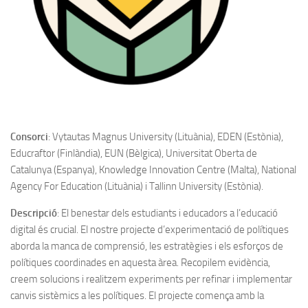
Consorci
: Vytautas Magnus University (Lituània), EDEN (Estònia),
Educraftor (Finlàndia), EUN (Bèlgica), Universitat Oberta de
Catalunya (Espanya), Knowledge Innovation Centre (Malta), National
Agency For Education (Lituània) i Tallinn University (Estònia).
Descripció
: El benestar dels estudiants i educadors a l’educació
digital és crucial. El nostre projecte d’experimentació de polítiques
aborda la manca de comprensió, les estratègies i els esforços de
polítiques coordinades en aquesta àrea. Recopilem evidència,
creem solucions i realitzem experiments per refinar i implementar
canvis sistèmics a les polítiques. El projecte comença amb la