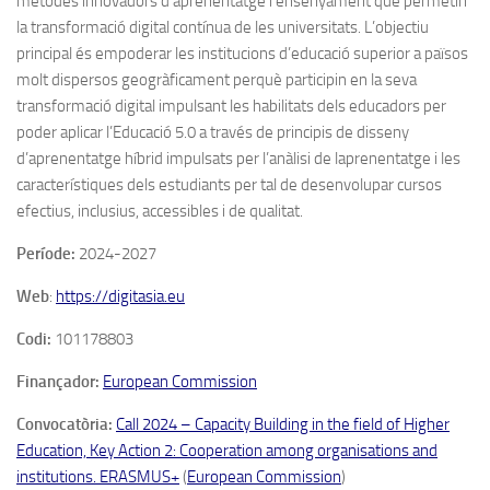
mètodes innovadors d’aprenentatge i ensenyament que permetin
la transformació digital contínua de les universitats. L’objectiu
principal és empoderar les institucions d’educació superior a països
molt dispersos geogràficament perquè participin en la seva
transformació digital impulsant les habilitats dels educadors per
poder aplicar l’Educació 5.0 a través de principis de disseny
d’aprenentatge híbrid impulsats per l’anàlisi de laprenentatge i les
característiques dels estudiants per tal de desenvolupar cursos
efectius, inclusius, accessibles i de qualitat.
Període:
2024-2027
Web
:
https://digitasia.eu
Codi:
101178803
Finançador:
European Commission
Convocatòria:
Call 2024 – Capacity Building in the field of Higher
Education, Key Action 2: Cooperation among organisations and
institutions. ERASMUS+
(
European Commission
)