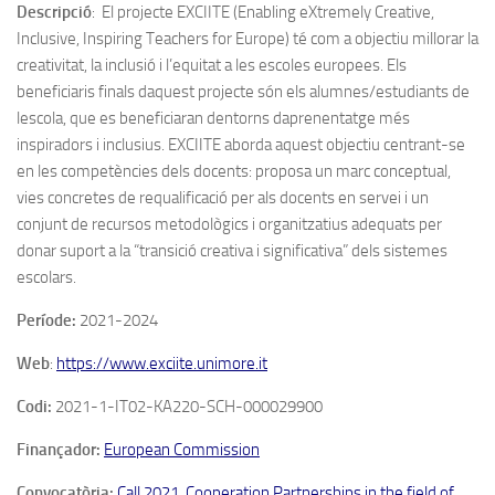
Descripció
:
El projecte EXCIITE (Enabling eXtremely Creative,
Inclusive, Inspiring Teachers for Europe) té com a objectiu millorar la
creativitat, la inclusió i l’equitat a les escoles europees. Els
beneficiaris finals daquest projecte són els alumnes/estudiants de
lescola, que es beneficiaran dentorns daprenentatge més
inspiradors i inclusius. EXCIITE aborda aquest objectiu centrant-se
en les competències dels docents: proposa un marc conceptual,
vies concretes de requalificació per als docents en servei i un
conjunt de recursos metodològics i organitzatius adequats per
donar suport a la “transició creativa i significativa” dels sistemes
escolars.
Període:
2021-2024
Web
:
https://www.exciite.unimore.it
Codi:
2021-1-IT02-KA220-SCH-000029900
Finançador:
European Commission
Convocatòria:
Call 2021. Cooperation Partnerships in the field of