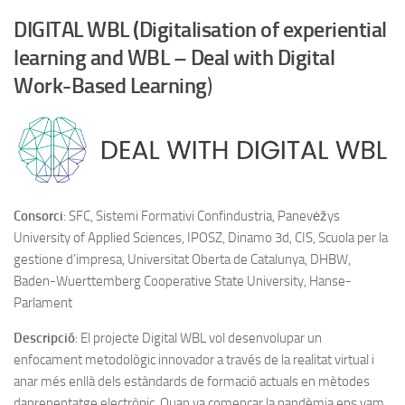
DIGITAL WBL (Digitalisation of experiential
learning and WBL – Deal with Digital
Work-Based Learning
)
Consorci
: SFC, Sistemi Formativi Confindustria, Panevėžys
University of Applied Sciences, IPOSZ, Dinamo 3d, CIS, Scuola per la
gestione d’impresa, Universitat Oberta de Catalunya, DHBW,
Baden-Wuerttemberg Cooperative State University, Hanse-
Parlament
Descripció
: El projecte Digital WBL vol desenvolupar un
enfocament metodològic innovador a través de la realitat virtual i
anar més enllà dels estàndards de formació actuals en mètodes
daprenentatge electrònic. Quan va començar la pandèmia ens vam