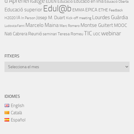
d'Aprenentatge
EDEN
Educació en línia
Educació
Educació Oberta
Edul@b
Educació superior
EPICA
EMMA
ETHE
Feedback
Lourdes Guàrdia
IA
Josep M. Duart
H2020
In Person
Kick-off meeting
Marcelo Maina
Montse Guitert
MOOC
Marc Romero
Ludovica Fanni
TIC
webinar
Nati Cabrera
Reunió
Teresa Romeu
seminari
UOC
FITXERS
Fitxers
IDIOMES
English
Català
Español