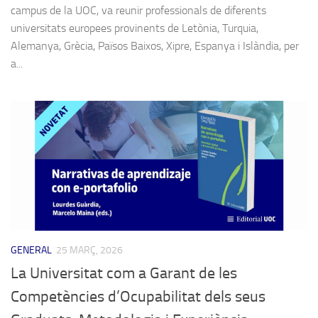
campus de la UOC, va reunir professionals de diferents
universitats europees provinents de Letònia, Turquia,
Alemanya, Grècia, Països Baixos, Xipre, Espanya i Islàndia, per
a...
GENERAL
25 MARÇ, 2026
La Universitat com a Garant de les
Competències d’Ocupabilitat dels seus