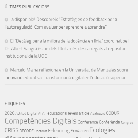
ÚLTIMES PUBLICACIONS
Ja disponible! Descobreix “Estratègies de feedback per a
l’autoregulació: Com avaluar per aprendre a aprendre”
El “Decàleg per a la millora de la docència en línia” coordinat pel
Dr. Albert Sangrà és un dels títols més descarregats al repositori
institucional de la UOC
Marcelo Maina reflexiona en la Universitat de Manizales sobre
innovació educativa i transformació digital en l’educació superior
ETIQUETES
2026
CODUR
All educational levels
article
Actitud Digital
Avaluació
AI
Competències Digitals
Conference
Conferència
Congres
Ecologies
CRISS
E-learning
Eco4learn
DECODE
Doctorat