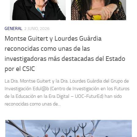
GENERAL
2 JUNIO, 2026
Montse Guitert y Lourdes Guàrdia
reconocidas como unas de las
investigadoras más destacadas del Estado
por el CSIC
La Dra. Montse Guitert y la Dra. Lourdes Guàrdia del Grupo de
Investigación Edul@b (Centro de Investigación en los Futuros
de la Educación en la Era Digital – UOC-FuturEd) han sido
reconocidas como unas de...