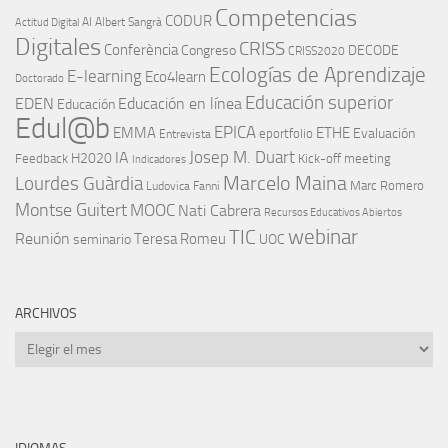
Competencias
CODUR
AI
Albert Sangrà
Actitud Digital
Digitales
CRISS
Conferència
Congreso
DECODE
CRISS2020
Ecologías de Aprendizaje
E-learning
Eco4learn
Doctorado
Educación superior
EDEN
Educación en línea
Educación
Edul@b
EPICA
EMMA
ETHE
Evaluación
eportfolio
Entrevista
IA
Josep M. Duart
H2020
Feedback
Kick-off meeting
Indicadores
Marcelo Maina
Lourdes Guàrdia
Marc Romero
Ludovica Fanni
Montse Guitert
MOOC
Nati Cabrera
Recursos Educativos Abiertos
TIC
webinar
Reunión
Teresa Romeu
seminario
UOC
ARCHIVOS
Archivos