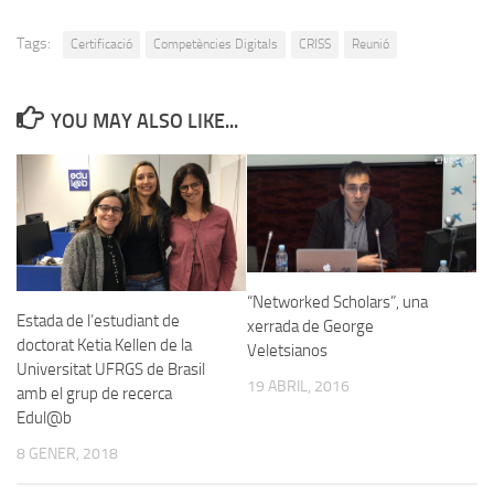
Tags:
Certificació
Competències Digitals
CRISS
Reunió
YOU MAY ALSO LIKE...
“Networked Scholars”, una
Estada de l’estudiant de
xerrada de George
doctorat Ketia Kellen de la
Veletsianos
Universitat UFRGS de Brasil
19 ABRIL, 2016
amb el grup de recerca
Edul@b
8 GENER, 2018