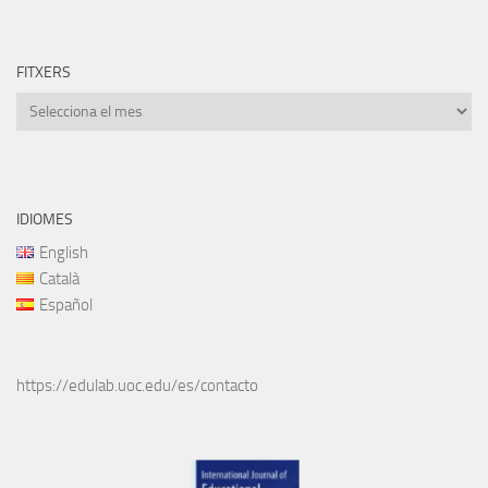
FITXERS
Fitxers
IDIOMES
English
Català
Español
https://edulab.uoc.edu/es/contacto