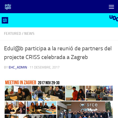
Skip to content
FEATURED
/
NEWS
Edul@b participa a la reunió de partners del
projecte CRISS celebrada a Zagreb
BY
EHC_ADMIN
·
11 DESEMBRE, 2017