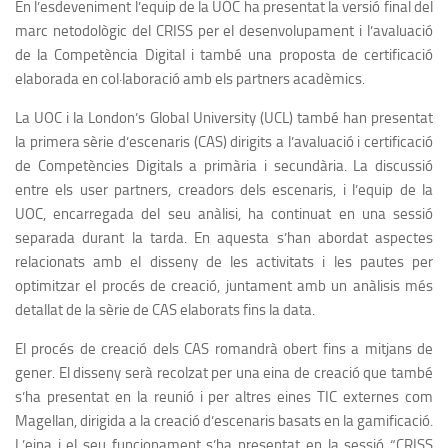
En l’esdeveniment l’equip de la UOC ha presentat la versió final del
marc netodològic del CRISS per el desenvolupament i l’avaluació
de la Competència Digital i també una proposta de certificació
elaborada en col·laboració amb els partners acadèmics.
La UOC i la London’s Global University (UCL) també han presentat
la primera sèrie d’escenaris (CAS) dirigits a l’avaluació i certificació
de Competències Digitals a primària i secundària. La discussió
entre els user partners, creadors dels escenaris, i l’equip de la
UOC, encarregada del seu anàlisi, ha continuat en una sessió
separada durant la tarda. En aquesta s’han abordat aspectes
relacionats amb el disseny de les activitats i les pautes per
optimitzar el procés de creació, juntament amb un anàlisis més
detallat de la sèrie de CAS elaborats fins la data.
El procés de creació dels CAS romandrà obert fins a mitjans de
gener. El disseny serà recolzat per una eina de creació que també
s’ha presentat en la reunió i per altres eines TIC externes com
Magellan, dirigida a la creació d’escenaris basats en la gamificació.
L’eina i el seu funcionament s’ha presentat en la sessió “CRISS