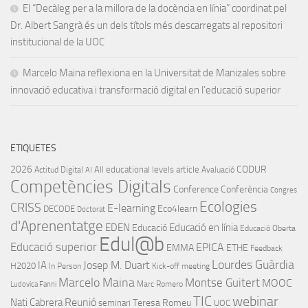
El “Decàleg per a la millora de la docència en línia” coordinat pel
Dr. Albert Sangrà és un dels títols més descarregats al repositori
institucional de la UOC
Marcelo Maina reflexiona en la Universitat de Manizales sobre
innovació educativa i transformació digital en l’educació superior
ETIQUETES
2026
CODUR
All educational levels
article
Actitud Digital
Avaluació
AI
Competències Digitals
Conference
Conferència
Congres
Ecologies
CRISS
E-learning
Eco4learn
DECODE
Doctorat
d'Aprenentatge
EDEN
Educació en línia
Educació
Educació Oberta
Edul@b
Educació superior
EPICA
EMMA
ETHE
Feedback
Lourdes Guàrdia
IA
Josep M. Duart
H2020
In Person
Kick-off meeting
Marcelo Maina
Montse Guitert
MOOC
Marc Romero
Ludovica Fanni
TIC
webinar
Nati Cabrera
Reunió
Teresa Romeu
seminari
UOC