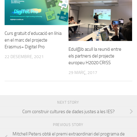
Curs gratuït d’educació en línia
en el marc del projecte
Erasmus+ Digitel Pro
Edul@b acull la reunió entre
els partners del projecte
22 DESEMBRE, 2021
europeu H2020 CRISS
29 MARÇ, 2017
NEXT STORY
Com construir cultures de dades justes a les IES?
PREVIOUS STORY
Mitchell Peters obté el premi extraordinari del programa de