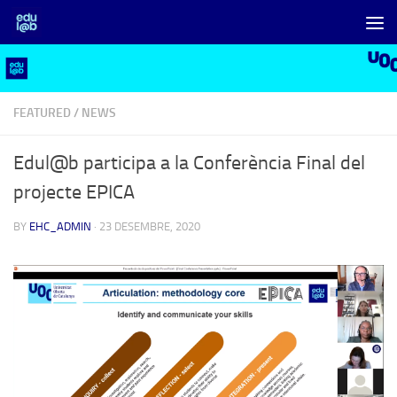
Skip to content
FEATURED
/
NEWS
Edul@b participa a la Conferència Final del
projecte EPICA
BY
EHC_ADMIN
·
23 DESEMBRE, 2020