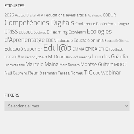
ETIQUETES
2026
CODUR
All educational levels
article
Actitud Digital
Avaluació
AI
Competències Digitals
Conference
Conferència
Congres
Ecologies
CRISS
E-learning
Eco4learn
DECODE
Doctorat
d'Aprenentatge
EDEN
Educació en línia
Educació
Educació Oberta
Edul@b
Educació superior
EPICA
EMMA
ETHE
Feedback
Lourdes Guàrdia
IA
Josep M. Duart
H2020
In Person
Kick-off meeting
Marcelo Maina
Montse Guitert
MOOC
Marc Romero
Ludovica Fanni
TIC
webinar
Nati Cabrera
Reunió
Teresa Romeu
seminari
UOC
FITXERS
Fitxers