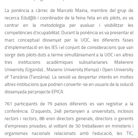
La ponència a càrrec de Marcelo Maina, membre del grup de
recerca Edul@b i coordinador de la feina feta en els pilots, es va
centrar en la metodologia per avaluar i visibilitzar les
competències d’ocupabilitat. Durant la ponència es va presentar el
marc conceptual dissenyat per la UOC, les diferents fases
d’implementació en les IES i el conjunt de consideracions que van
sorgir dels pilots duts a terme simultàniament a la UOC i en altres
tres institucions acadèmiques subsaharianes: Makerere
University (Uganda) , Maseno University (Kenya) i Open University
of Tanzània (Tanzània). La sessió va despertar interès en moltes
altres institucions que podrien convertir-se en usuaris de la solució
dissenyada pel projecte EPICA.
761 participants de 79 països diferents es van registrar a la
conferència. D’aquests, 248 pertanyien a universitats, inclosos
rectors i rectors; 88 eren directors generals, directors o gerents
d’empreses privades; al voltant de 50 treballaven en ministeris i
organismes nacionals relacionats amb l’educació, les TIC,