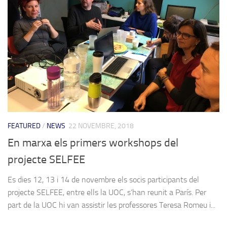
FEATURED
/
NEWS
22 NOVEMBRE, 2018
En marxa els primers workshops del
projecte SELFEE
Es dies 12, 13 i 14 de novembre els socis participants del
projecte SELFEE, entre ells la UOC, s’han reunit a París. Per
part de la UOC hi van assistir les professores Teresa Romeu i...