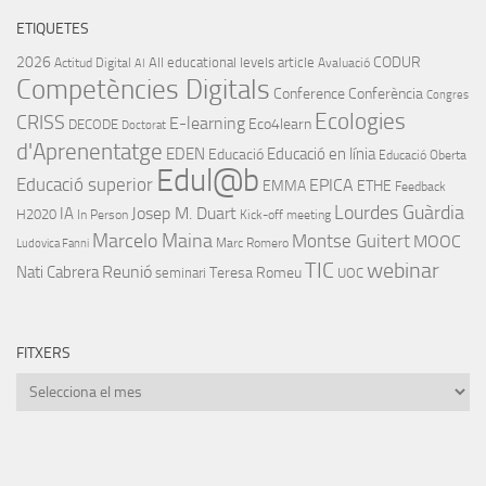
ETIQUETES
2026
CODUR
All educational levels
article
Actitud Digital
Avaluació
AI
Competències Digitals
Conference
Conferència
Congres
Ecologies
CRISS
E-learning
Eco4learn
DECODE
Doctorat
d'Aprenentatge
EDEN
Educació en línia
Educació
Educació Oberta
Edul@b
Educació superior
EPICA
EMMA
ETHE
Feedback
Lourdes Guàrdia
IA
Josep M. Duart
H2020
In Person
Kick-off meeting
Marcelo Maina
Montse Guitert
MOOC
Marc Romero
Ludovica Fanni
TIC
webinar
Nati Cabrera
Reunió
Teresa Romeu
seminari
UOC
FITXERS
Fitxers