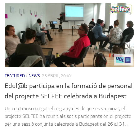
FEATURED
/
NEWS
25 ABRIL, 2018
Edul@b participa en la formació de personal
del projecte SELFEE celebrada a Budapest
Un cop transcorregut el mig any des de que es va iniciar, el
projecte SELFEE ha reunit als socis participants en el projecte
per una sessió conjunta celebrada a Budapest del 26 al 31...