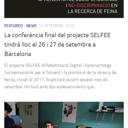
FEATURED
/
NEWS
12 SETEMBRE, 2019
La conferència final del projecte SELFEE
tindrà lloc el 26 i 27 de setembre a
Barcelona
El projecte SELFEE (Alfabetització Digital i Aprenentatge
Socioemocional per al foment i la promoció de la recerca de
feina), iniciat al 2017, finalitzarà durant aquest mes de
setembre. Ho farà amb dos esdeveniments que...