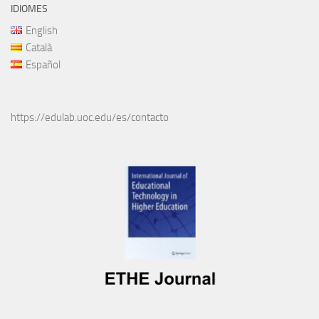
IDIOMES
English
Català
Español
https://edulab.uoc.edu/es/contacto