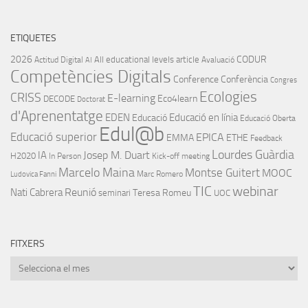
ETIQUETES
2026
CODUR
All educational levels
article
Actitud Digital
Avaluació
AI
Competències Digitals
Conference
Conferència
Congres
Ecologies
CRISS
E-learning
Eco4learn
DECODE
Doctorat
d'Aprenentatge
EDEN
Educació en línia
Educació
Educació Oberta
Edul@b
Educació superior
EPICA
EMMA
ETHE
Feedback
Lourdes Guàrdia
IA
Josep M. Duart
H2020
In Person
Kick-off meeting
Marcelo Maina
Montse Guitert
MOOC
Marc Romero
Ludovica Fanni
TIC
webinar
Nati Cabrera
Reunió
Teresa Romeu
seminari
UOC
FITXERS
Fitxers