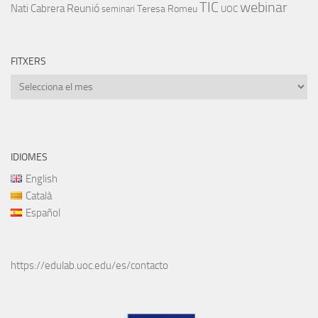
TIC
webinar
Nati Cabrera
Reunió
Teresa Romeu
seminari
UOC
FITXERS
Fitxers
IDIOMES
English
Català
Español
https://edulab.uoc.edu/es/contacto