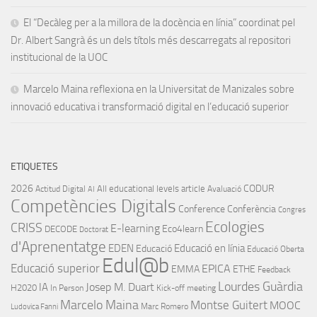
El “Decàleg per a la millora de la docència en línia” coordinat pel
Dr. Albert Sangrà és un dels títols més descarregats al repositori
institucional de la UOC
Marcelo Maina reflexiona en la Universitat de Manizales sobre
innovació educativa i transformació digital en l’educació superior
ETIQUETES
2026
CODUR
All educational levels
article
Actitud Digital
Avaluació
AI
Competències Digitals
Conference
Conferència
Congres
Ecologies
CRISS
E-learning
Eco4learn
DECODE
Doctorat
d'Aprenentatge
EDEN
Educació en línia
Educació
Educació Oberta
Edul@b
Educació superior
EPICA
EMMA
ETHE
Feedback
Lourdes Guàrdia
IA
Josep M. Duart
H2020
In Person
Kick-off meeting
Marcelo Maina
Montse Guitert
MOOC
Marc Romero
Ludovica Fanni