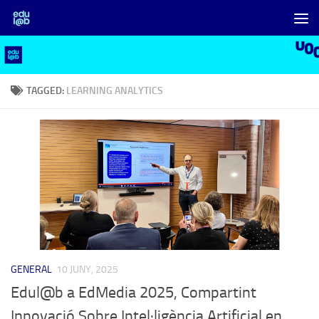
Skip to content
TAGGED:
LEARNING ANALYTICS
GENERAL
10 JUNY, 2025
Edul@b a EdMedia 2025, Compartint
Innovació Sobre Intel·ligència Artificial en