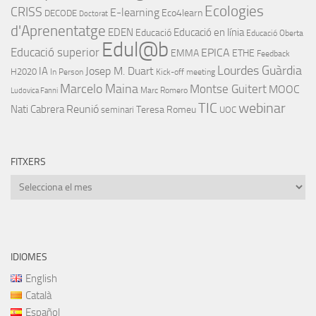
Ecologies
CRISS
E-learning
Eco4learn
DECODE
Doctorat
d'Aprenentatge
EDEN
Educació en línia
Educació
Educació Oberta
Edul@b
Educació superior
EPICA
EMMA
ETHE
Feedback
Lourdes Guàrdia
IA
Josep M. Duart
H2020
In Person
Kick-off meeting
Marcelo Maina
Montse Guitert
MOOC
Marc Romero
Ludovica Fanni
TIC
webinar
Nati Cabrera
Reunió
Teresa Romeu
seminari
UOC
FITXERS
Fitxers
IDIOMES
English
Català
Español