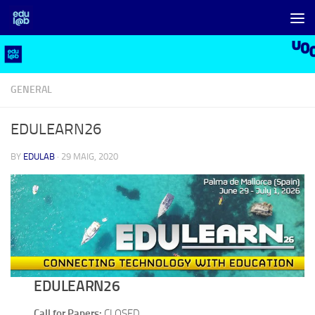
Skip to content
GENERAL
EDULEARN26
BY
EDULAB
·
29 MAIG, 2020
EDULEARN26
Call for Papers:
CLOSED