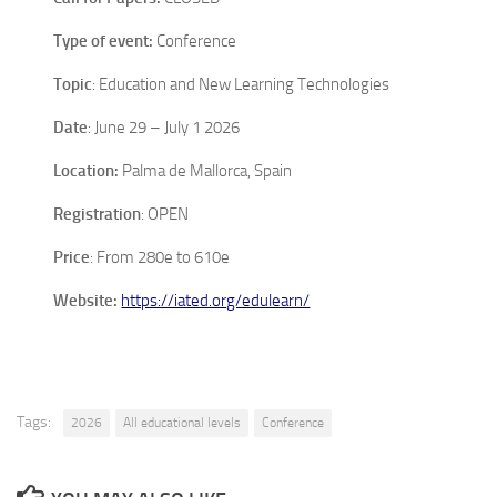
Type of event:
Conference
Topic
: Education and New Learning Technologies
Date
: June 29 – July 1 2026
Location:
Palma de Mallorca, Spain
Registration
: OPEN
Price
: From 280e to 610e
Website:
https://iated.org/edulearn/
Tags:
2026
All educational levels
Conference