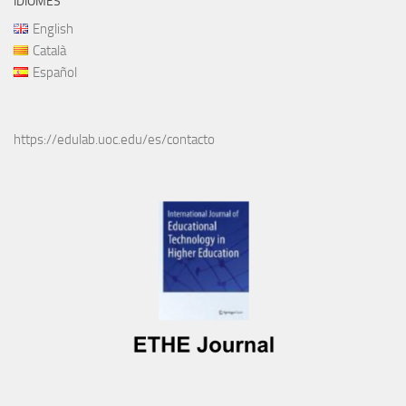
IDIOMES
English
Català
Español
https://edulab.uoc.edu/es/contacto