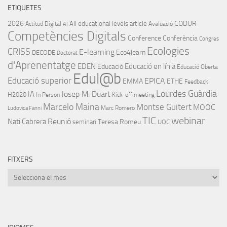
ETIQUETES
2026
CODUR
All educational levels
article
Actitud Digital
Avaluació
AI
Competències Digitals
Conference
Conferència
Congres
Ecologies
CRISS
E-learning
Eco4learn
DECODE
Doctorat
d'Aprenentatge
EDEN
Educació en línia
Educació
Educació Oberta
Edul@b
Educació superior
EPICA
EMMA
ETHE
Feedback
Lourdes Guàrdia
IA
Josep M. Duart
H2020
In Person
Kick-off meeting
Marcelo Maina
Montse Guitert
MOOC
Marc Romero
Ludovica Fanni
TIC
webinar
Nati Cabrera
Reunió
Teresa Romeu
seminari
UOC
FITXERS
Fitxers