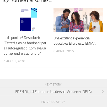
YOU MAY ALSO LIKE...
Ja disponible! Descobreix
Una excitant experiència
“Estratègies de feedback per
educativa: El projecte EMMA
a l’autoregulació: Com avaluar
8 ABRIL, 2016
per aprendre a aprendre”
4 AGOST, 2026
NEXT STORY
EDEN Digital Education Leadership Academy (DELA)
PREVIOUS STORY