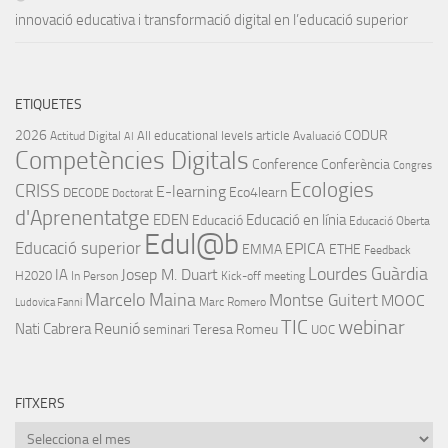
innovació educativa i transformació digital en l’educació superior
ETIQUETES
2026
CODUR
All educational levels
article
Actitud Digital
Avaluació
AI
Competències Digitals
Conference
Conferència
Congres
Ecologies
CRISS
E-learning
Eco4learn
DECODE
Doctorat
d'Aprenentatge
EDEN
Educació en línia
Educació
Educació Oberta
Edul@b
Educació superior
EPICA
EMMA
ETHE
Feedback
Lourdes Guàrdia
IA
Josep M. Duart
H2020
In Person
Kick-off meeting
Marcelo Maina
Montse Guitert
MOOC
Marc Romero
Ludovica Fanni
TIC
webinar
Nati Cabrera
Reunió
Teresa Romeu
seminari
UOC
FITXERS
Fitxers