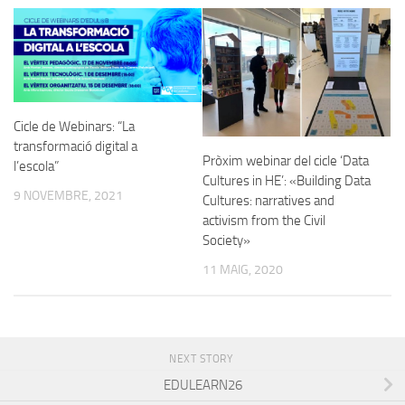
Cicle de Webinars: “La
transformació digital a
Pròxim webinar del cicle ‘Data
l’escola”
Cultures in HE’: «Building Data
9 NOVEMBRE, 2021
Cultures: narratives and
activism from the Civil
Society»
11 MAIG, 2020
NEXT STORY
EDULEARN26