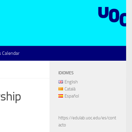
 Calendar
IDIOMES
English
Català
rship
Español
https://edulab.uoc.edu/es/cont
acto