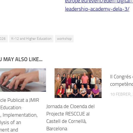
europe.eu/event/eden-digital
leadership-academy-dela-3/
026
K-12 and Higher Education
workshop
 MAY ALSO LIKE...
II Congrés
competènci
10 FEBRER,
cle Publicat a JMIR
Jornada de Cloenda del
 Education:
Projecte RESCCUE al
, Implementation,
Castell de Cornellà,
ysis of an
Barcelona
ment and