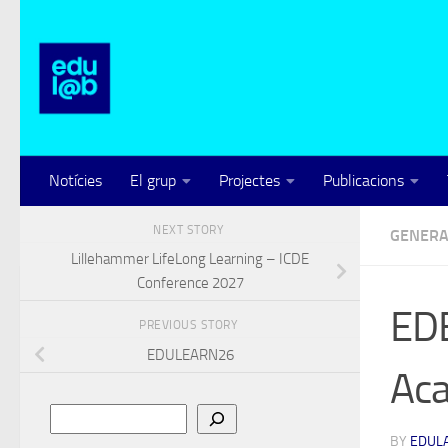
Skip to content
Notícies
El grup
Projectes
Publicacions
NEXT STORY
GENERA
Lillehammer LifeLong Learning – ICDE
Conference 2027
EDE
PREVIOUS STORY
EDULEARN26
Ac
Cerca
BY
EDUL