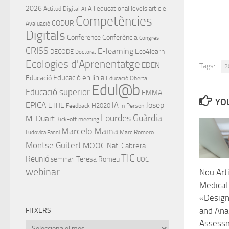
2026
All educational levels
article
Actitud Digital
AI
Competències
CODUR
Avaluació
Digitals
Conference
Conferència
Congres
CRISS
E-learning
Eco4learn
DECODE
Doctorat
Ecologies d'Aprenentatge
EDEN
Tags:
2
Educació en línia
Educació
Educació Oberta
Edul@b
Educació superior
EMMA
YOU
EPICA
IA
Josep
ETHE
H2020
Feedback
In Person
Lourdes Guàrdia
M. Duart
Kick-off meeting
Marcelo Maina
Marc Romero
Ludovica Fanni
Montse Guitert
MOOC
Nati Cabrera
TIC
Reunió
Teresa Romeu
seminari
UOC
webinar
Nou Arti
Medical
«Design
and Anal
FITXERS
Assess
Fitxers