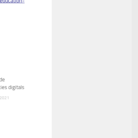
-education-
 de
es digitals
 2021