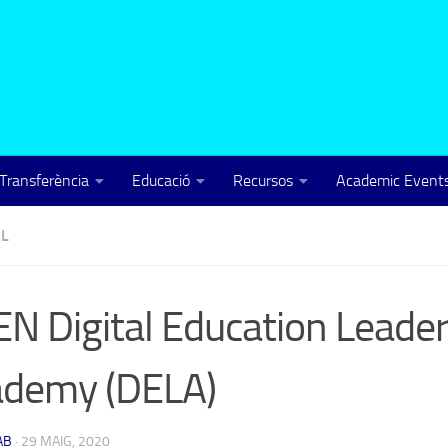
Transferència
Educació
Recursos
Academic Events
L
N Digital Education Leade
ademy (DELA)
AB
·
29 MAIG, 2020