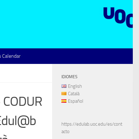
 Calendar
IDIOMES
English
Català
 + CODUR
Español
 Edul@b
https://edulab.uoc.edu/es/cont
acto