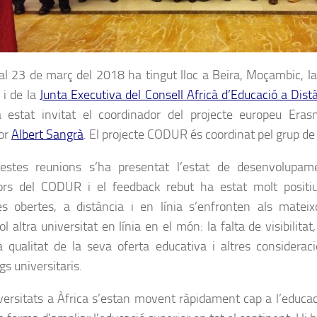
al 23 de març del 2018 ha tingut lloc a Beira, Moçambic, la
 i de la
Junta Executiva del Consell Africà d’Educació a Dis
a estat invitat el coordinador del projecte europeu Er
or
Albert Sangrà
. El projecte CODUR és coordinat pel grup d
stes reunions s’ha presentat l’estat de desenvolupamen
ors del CODUR i el feedback rebut ha estat molt positiu
es obertes, a distància i en línia s’enfronten als mate
l altra universitat en línia en el món: la falta de visibilita
a qualitat de la seva oferta educativa i altres consideraci
s universitaris.
versitats a Àfrica s’estan movent ràpidament cap a l’educaci