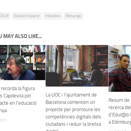
ODUR
Educació superior
Indicadors
Rànquings
 MAY ALSO LIKE...
recorda la figura
La UOC i l’ajuntament de
s Capdevila pel
Resum de l
Barcelona comencen un
acte en l’educació
recerca de
projecte per promoure les
unya
d’Edul@b M
competències digitals dels
2017
a Edimbur
ciutadans i reduir la bretxa