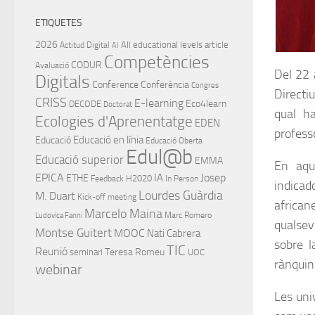
ETIQUETES
2026
All educational levels
article
Actitud Digital
AI
Competències
CODUR
Avaluació
Del 22 
Digitals
Conference
Conferència
Congres
Directiu
CRISS
E-learning
Eco4learn
DECODE
Doctorat
qual h
Ecologies d'Aprenentatge
EDEN
profess
Educació en línia
Educació
Educació Oberta
Edul@b
Educació superior
EMMA
En aque
EPICA
IA
Josep
ETHE
H2020
Feedback
In Person
indicad
Lourdes Guàrdia
M. Duart
Kick-off meeting
african
Marcelo Maina
Marc Romero
Ludovica Fanni
qualsevo
Montse Guitert
MOOC
Nati Cabrera
sobre l
TIC
Reunió
Teresa Romeu
seminari
UOC
rànquing
webinar
Les uni