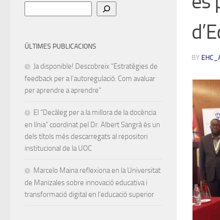
és 
Cerca
d’E
ÚLTIMES PUBLICACIONS
BY
EHC_
Ja disponible! Descobreix “Estratègies de
feedback per a l’autoregulació: Com avaluar
per aprendre a aprendre”
El “Decàleg per a la millora de la docència
en línia” coordinat pel Dr. Albert Sangrà és un
dels títols més descarregats al repositori
institucional de la UOC
Marcelo Maina reflexiona en la Universitat
de Manizales sobre innovació educativa i
transformació digital en l’educació superior