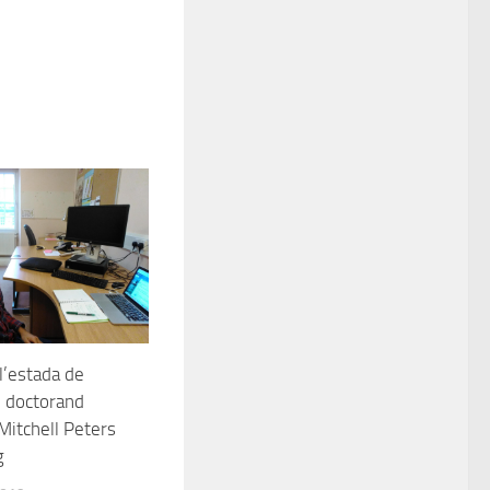
’estada de
l doctorand
itchell Peters
g