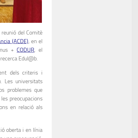
 reunió del Comitè
tància (ACDE)
, en el
asmus +
CODUR
, el
e recerca Edul@b.
t dels criteris i
. Les universitats
ixos problemes que
t, les preocupacions
ons en relació als
ó oberta i en línia