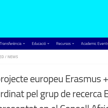
Transferència
Educació
Recursos
Academic Events
ED
/
NEWS
projecte europeu Erasmus
rdinat pel grup de recerca