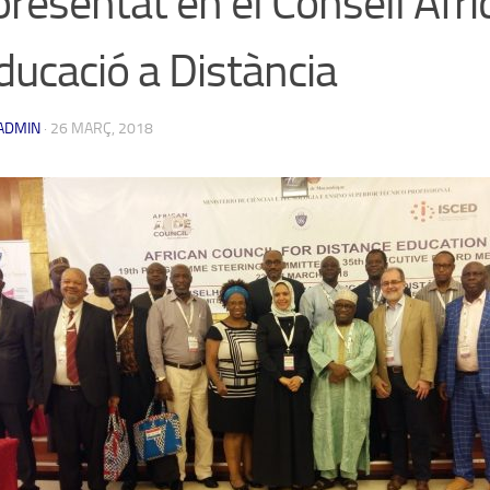
presentat en el Consell Afri
ducació a Distància
ADMIN
·
26 MARÇ, 2018