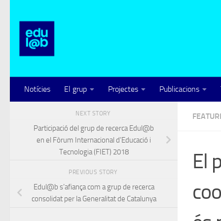
Skip to content
Notícies
El grup
Projectes
Publicacions
NEXT STORY
FEATUR
Participació del grup de recerca Edul@b
en el Fòrum Internacional d’Educació i
Tecnologia (FIET) 2018
El 
PREVIOUS STORY
coo
Edul@b s’afiança com a grup de recerca
consolidat per la Generalitat de Catalunya