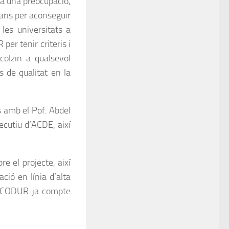
ha una preocupació,
aris per aconseguir
les universitats a
per tenir criteris i
colzin a qualsevol
s de qualitat en la
s amb el Pof. Abdel
ecutiu d’ACDE, així
e el projecte, així
ció en línia d’alta
on CODUR ja compte