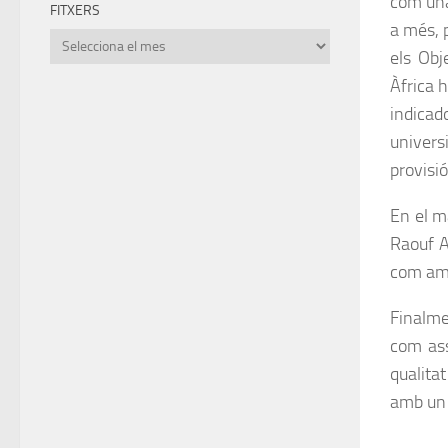
com una
FITXERS
a més, 
Fitxers
els Obj
Àfrica h
indicad
univers
provisió
En el m
Raouf A
com amb
Finalme
com ass
qualita
amb un 