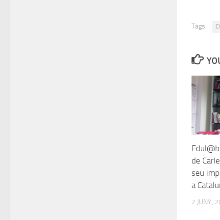
Tags:
C
YOU
Edul@b 
de Carle
seu imp
a Catal
2 JUNY, 