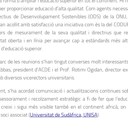
 forma d’ampliar l’educació superior en tot el continent. Hi 
per proporcionar educació d’alta qualitat. Com agents necess
ectius de Desenvolupament Sostenibles (ODS) de la ONU, 
an acollit amb satisfacció una iniciativa com és la del CODUR 
ors de mesurament de la seva qualitat i directrius que re
itat oberta i en línia per avançar cap a estàndards més alt
 d’educació superior.
arc de les reunions s’han tingut converses molt interessant
bbas, president d’ACDE i el Prof. Rotimi Ogidan, director ex
 diversos vicerectors universitaris.
nt, s’ha acordat comunicació i actualitzacions continues sobr
essorament i recolzament estratègic a fi de fer que l’educa
t creixi i sigui més visible també en el continent africà, 
soci associat (
Universitat de Sudàfrica, UNISA
).