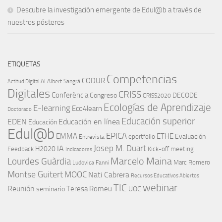
Descubre la investigación emergente de Edul@b a través de
nuestros pósteres
ETIQUETAS
Competencias
CODUR
AI
Albert Sangrà
Actitud Digital
Digitales
CRISS
Conferència
Congreso
DECODE
CRISS2020
Ecologías de Aprendizaje
E-learning
Eco4learn
Doctorado
Educación superior
EDEN
Educación en línea
Educación
Edul@b
EPICA
EMMA
ETHE
Evaluación
eportfolio
Entrevista
IA
Josep M. Duart
H2020
Feedback
Kick-off meeting
Indicadores
Marcelo Maina
Lourdes Guàrdia
Marc Romero
Ludovica Fanni
Montse Guitert
MOOC
Nati Cabrera
Recursos Educativos Abiertos
TIC
webinar
Reunión
Teresa Romeu
seminario
UOC