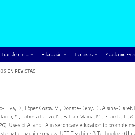
Transferencia
Educación
Recursos
Academic Even
LOS EN REVISTAS
6
-Filva, D., López Costa, M., Donate-Beby, B., Alsina-Claret,
 Llauró, A., Cabrera Lanzo, N., Fabián Maina, M., Guàrdia, L., &
26). Uses of AI and LA in secondary education to promote me
ystematic mapping review. UTE Teaching & Technology (Univ