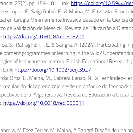
tancia, 27(2), pp. 159-181. Link:
https://doi.org/10.5944/ri
arez López, F., Saigí Rubió, F., & Maina, M. F. (2024). Simula
tual en Cirugía Mínimamente Invasiva Basado en la Ciencia de
co de Validación de Messick . Revista de Educación a Distanc
k:
https://doi.org/10.6018/red.608201
ca, S., Raffaghelli, J. E. & Sangrà, A. (2024). Participating in
elopment programmes or learning in the wild? Understandin
logies of Holocaust educators. British Educational Research 
. Link:
https://doi.org/10.1002/berj.3927
rdia Ortiz, L., Maina, M., Cabrera Lanzo, N., & Fernández-Fer
orregulación del aprendizaje desde un enfoque de feedback e
spectivas de la IA generativa. Revista de Educación a Distanc
k:
https://doi.org/10.6018/red.599511
3
Cabrera, M.Fdez.Ferrer, M. Maina, A.Sangrá Diseño de una p