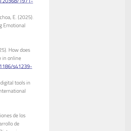
10.20368/1971-
choa, E. (2025).
ng Emotional
025). How does
 in online
0.1186/s41239-
igital tools in
International
iones de los
rrollo de