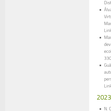
Dis
Álv
Vir
Mar
Lin
Man
dev
eco
330
Guà
aut
per
Lin
202
N. 