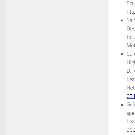
Ecu
htt
Sai
Des
to 
Met
Cuf
Hig
D.,
Lea
Net
03
Guà
spe
Lea
202