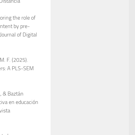
Distancia
oring the role of
ontent by pre-
Journal of Digital
M. F.
(2025).
ers: A PLS-SEM
., & Baztán
ativa en educación
vista