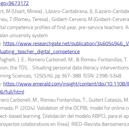
igo=9673172
rt, M (Usart, Mireia) ; Lázaro-Cantabrana, JL (Lazaro-Cantabr
eu, T (Romeu, Teresa) ; Gisbert-Cervera, M (Gisbert-Cervera
ital competence profiles of first year, pre-service teachers. A
alan university system.
k:
https://www.researchgate.net/publication/346054946_Va
luating_teacher_digital_competence
faghelli, J. E., Romero Carbonell, M., & Romeu-Fontanillas, T.
nion, the TOS… Situating personal data literacy intervention
rning Sciences, 125(5/6), pp 367-388. ISSN: 2398-5348.
k:
https://www.emerald.com/insight/content/doi/10.1108/
6/full/html
ero Carbonell, M., Romeu Fontanillas, T., Guitert Catasús, M
mada, P. (2024). Validation of the OCPBL model for online c
ject-based learning. [Validación del modelo ABPCL para el a
proyectos colaborativos en línea]. RIED-Revista Iberoameric