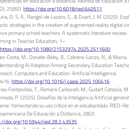
petencias en educación a distancia. Revista de Educación a 
D), 25(82).
https://doi.org/10.6018/red.640511
una, D. S. A., Rangel-de Lazaro, G., & Duart, J. M. (2025). Expl
actic strategies in the creation of augmented reality digital c
vice primary school teachers: A systematic literature review. 
rning in Teacher Education, 1–
https://doi.org/10.1080/21532974.2025.2511600
ez-Costa, M., Donate-Beby, B.,
Cabrera-Lanzo, N., & Maina, 
erstanding AI Adoption Among Secondary Education Teach
roach. Computers and Education: Artificial Intelligence,
0416.
https://doi.org/10.1016/j.caeai.2025.100416
eu Fontanillas, T., Romero Carbonell, M., Guitert Catasús, M
mada, P. (2025). Desafíos de la Inteligencia Artificial gener
erior: fomentando su uso crítico en el estudiantado. RIED-Re
roamericana De Educación a Distancia, 28(2).
s://doi.org/10.5944/ried.28.2.43535