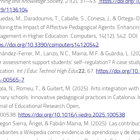
rning and Knowledge Society, 21
(2), 31–43.
https://doi.org/
29/1136104
uedas, M., Daradoumis, T., Caballe, S., Conesa, J., & Ortega-O
loring the Impact of Affective Pedagogical Agents: Enhanci
agement in Higher Education. Computers, 14(12), 542. DOI:
ps://doi.org/10.3390/computers14120542
nández-Ferrer, M., Lanzo, N.C., Maina, M.F. & Guàrdia, L. (2
r assessment support students’ self-regulation? A case study
cation.
Int J Educ Technol High Educ
22
, 67.
https://doi.org/1
5-00565-7
la, N., Romeu, T., & Guitert, M. (2025). Arts integration with d
mary schools: Innovative pedagogical practices in Catalonia. 
rnal of Educational Research Open,
100538.
https://doi.org/10.1016/j.ijedro.2025.100538
egon Sierra, Ángel, & Fabián Maina, M. (2025). Las contribuc
udiantes a Wikipedia como evidencia de aprendizaje y de desa