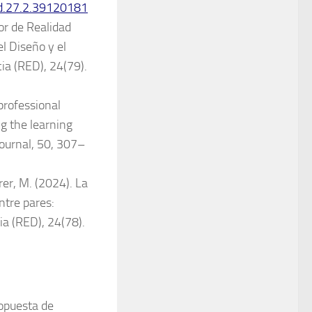
ed.27.2.39120181
dor de Realidad
l Diseño y el
ia (RED), 24(79).
 professional
g the learning
Journal, 50, 307–
rer, M. (2024). La
ntre pares:
ia (RED), 24(78).
ropuesta de