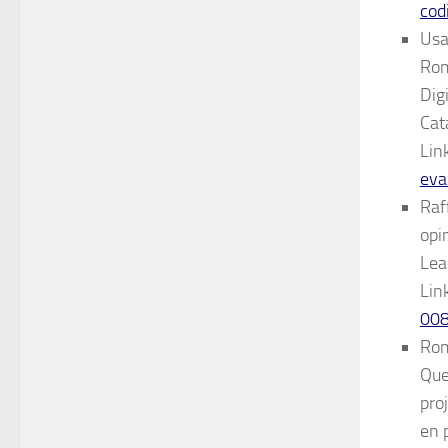
cod
Usa
Rom
Dig
Cat
Lin
eva
Raf
opi
Lea
Lin
008
Rom
Que
pro
en 