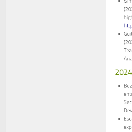
Šimi
(20
hig
htt
Guit
(20
Tea
Ana
202
Bez
ent
Sec
Dev
Esc
exp