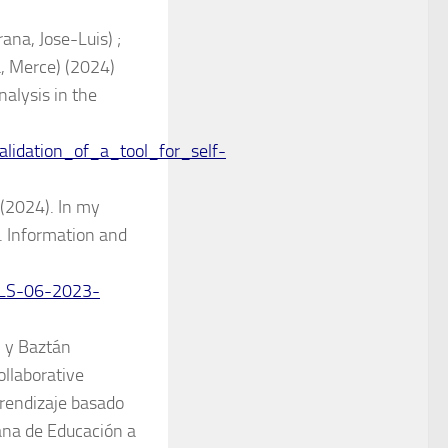
ana, Jose-Luis) ;
, Merce) (2024)
nalysis in the
lidation_of_a_tool_for_self-
 (2024). In my
s. Information and
ILS-06-2023-
. y Baztán
ollaborative
prendizaje basado
ana de Educación a