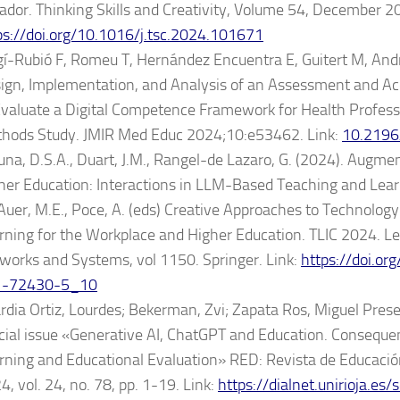
ador. Thinking Skills and Creativity,
Volume 54
, December 20
ps://doi.org/10.1016/j.tsc.2024.101671
gí-Rubió F, Romeu T, Hernández Encuentra E, Guitert M, Andr
ign, Implementation, and Analysis of an Assessment and Ac
Evaluate a Digital Competence Framework for Health Profess
hods Study. JMIR Med Educ 2024;10:e53462. Link:
10.219
una, D.S.A., Duart, J.M., Rangel-de Lazaro, G. (2024). Augmen
her Education: Interactions in LLM-Based Teaching and Learni
 Auer, M.E., Poce, A. (eds) Creative Approaches to Technolo
rning for the Workplace and Higher Education. TLIC 2024. Le
works and Systems, vol 1150. Springer. Link:
https://doi.o
1-72430-5_10
rdia Ortiz, Lourdes; Bekerman, Zvi; Zapata Ros, Miguel Prese
cial issue «Generative AI, ChatGPT and Education. Consequenc
rning and Educational Evaluation» RED: Revista de Educación
4, vol. 24, no. 78, pp. 1-19. Link:
https://dialnet.unirioja.es/s