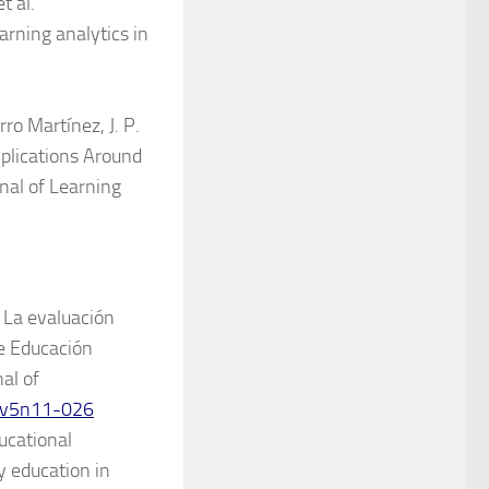
t al.
rning analytics in
rro Martínez, J. P.
mplications Around
al of Learning
. La evaluación
e Educación
al of
jdv5n11-026
ducational
y education in