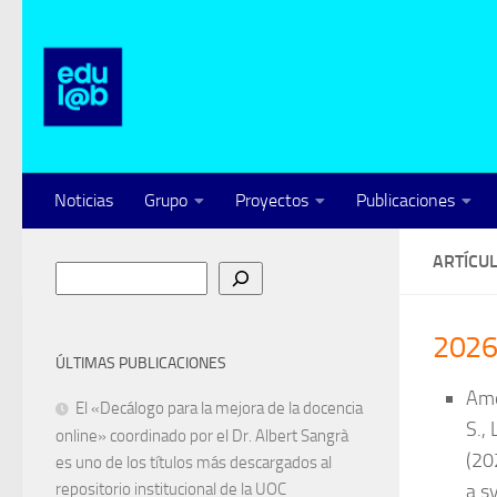
Saltar al contenido
Noticias
Grupo
Proyectos
Publicaciones
ARTÍCU
Buscar
202
ÚLTIMAS PUBLICACIONES
Amo
El «Decálogo para la mejora de la docencia
S.,
online» coordinado por el Dr. Albert Sangrà
(20
es uno de los títulos más descargados al
repositorio institucional de la UOC
a s