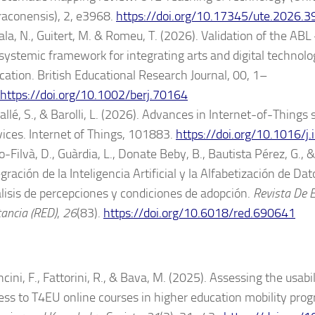
raconensis), 2, e3968.
https://doi.org/10.17345/ute.2026.3
ala, N., Guitert, M. & Romeu, T. (2026). Validation of the AB
systemic framework for integrating arts and digital technolo
cation. British Educational Research Journal, 00, 1–
https://doi.org/10.1002/berj.70164
allé, S., & Barolli, L. (2026). Advances in Internet-of-Thing
vices. Internet of Things, 101883.
https://doi.org/10.1016/j
-Filvà, D., Guàrdia, L., Donate Beby, B., Bautista Pérez, G., &
egración de la Inteligencia Artificial y la Alfabetización de Da
lisis de percepciones y condiciones de adopción.
Revista De 
tancia (RED)
,
26
(83).
https://doi.org/10.6018/red.690641
5
cini, F., Fattorini, R., & Bava, M. (2025). Assessing the usabi
ess to T4EU online courses in higher education mobility pro