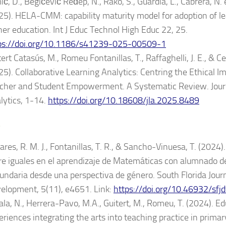
ć, D., Begičević Ređep, N., Rako, S., Guàrdia, L., Cabrera, N. e
25). HELA-CMM: capability maturity model for adoption of lea
her education. Int J Educ Technol High Educ 22, 25.
ps://doi.org/10.1186/s41239-025-00509-1
ert Catasús, M., Romeu Fontanillas, T., Raffaghelli, J. E., & Ce
25). Collaborative Learning Analytics: Centring the Ethical I
cher and Student Empowerment. A Systematic Review. Journ
lytics, 1-14.
https://doi.org/10.18608/jla.2025.8489
4
ares, R. M. J., Fontanillas, T. R., & Sancho-Vinuesa, T. (2024)
re iguales en el aprendizaje de Matemáticas con alumnado d
undaria desde una perspectiva de género. South Florida Journ
elopment, 5(11), e4651. Link:
https://doi.org/10.46932/sf
ala, N., Herrera-Pavo, M.A., Guitert, M., Romeu, T. (2024). E
eriences integrating the arts into teaching practice in primar