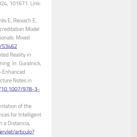
24, 101671. Link:
és E, Reixach E;
creditation Model
ionals: Mixed
6/53462
ted Reality in
ng. In: Guralnick,
gy-Enhanced
cture Notes in
rg/10.1007/978-3-
ntation of the
es for Intelligent
 a Distancia,
ervlet/articulo?