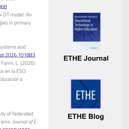
968
L + DT model: An
gies in primary
s systems and
.iot.2026.101883
 Fanni, L. (2026).
tos en la ESO:
Educación a
lity of federated
grams.
Journal of E-