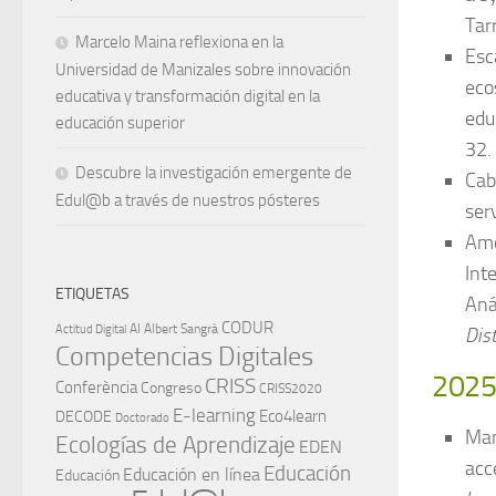
Tar
Marcelo Maina reflexiona en la
Esc
Universidad de Manizales sobre innovación
eco
educativa y transformación digital en la
edu
educación superior
32.
Descubre la investigación emergente de
Cab
Edul@b a través de nuestros pósteres
ser
Amo
Int
ETIQUETAS
Aná
CODUR
AI
Albert Sangrà
Actitud Digital
Dis
Competencias Digitales
202
CRISS
Conferència
Congreso
CRISS2020
E-learning
Eco4learn
DECODE
Doctorado
Man
Ecologías de Aprendizaje
EDEN
acc
Educación
Educación en línea
Educación