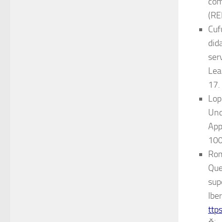
com
(RE
Cuf
did
ser
Lea
17.
Lop
Und
App
10
Rom
Que
sup
Ibe
ttp