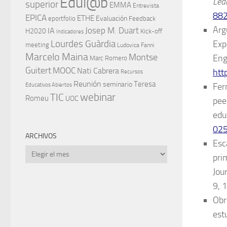
Edul@b
Lea
superior
EMMA
Entrevista
88
EPICA
ETHE
Evaluación
eportfolio
Feedback
Arg
IA
Josep M. Duart
H2020
Kick-off
Indicadores
Lourdes Guàrdia
Exp
meeting
Ludovica Fanni
Marcelo Maina
Montse
Eng
Marc Romero
Guitert
MOOC
Nati Cabrera
htt
Recursos
Reunión
Teresa
seminario
Fer
Educativos Abiertos
TIC
webinar
Romeu
UOC
pee
edu
02
ARCHIVOS
Esca
Archivos
pri
Jou
9, 
Obr
est