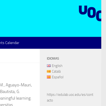
ts Calendar
IDIOMAS
English
Català
Español
 M., Aguayo-Mauri,
 Bautista, G.
https://edulab.uoc.edu/es/cont
aningful learning:
acto
ersitas