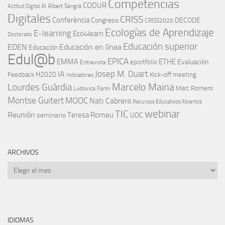
Competencias
CODUR
AI
Albert Sangrà
Actitud Digital
Digitales
CRISS
Conferència
Congreso
DECODE
CRISS2020
Ecologías de Aprendizaje
E-learning
Eco4learn
Doctorado
Educación superior
EDEN
Educación en línea
Educación
Edul@b
EPICA
EMMA
ETHE
Evaluación
eportfolio
Entrevista
IA
Josep M. Duart
H2020
Feedback
Kick-off meeting
Indicadores
Marcelo Maina
Lourdes Guàrdia
Marc Romero
Ludovica Fanni
Montse Guitert
MOOC
Nati Cabrera
Recursos Educativos Abiertos
TIC
webinar
Reunión
Teresa Romeu
seminario
UOC
ARCHIVOS
Archivos
IDIOMAS