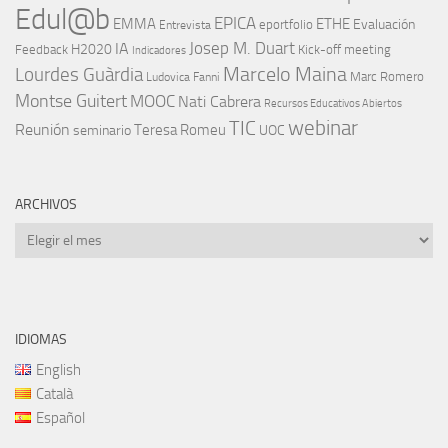
Edul@b
EPICA
EMMA
ETHE
Evaluación
eportfolio
Entrevista
IA
Josep M. Duart
H2020
Feedback
Kick-off meeting
Indicadores
Marcelo Maina
Lourdes Guàrdia
Marc Romero
Ludovica Fanni
Montse Guitert
MOOC
Nati Cabrera
Recursos Educativos Abiertos
TIC
webinar
Reunión
Teresa Romeu
seminario
UOC
ARCHIVOS
Archivos
IDIOMAS
English
Català
Español