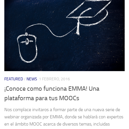
FEATURED
/
NEWS
1 FEBRERO, 2016
¡Conoce como funciona EMMA! Una
plataforma para tus MOOCs
Nos complace invitaros a formar parte de una nueva serie de
webinar organizada por EMMA, donde se hablará con expertos
en el ámbito MOOC acerca de diversos temas, incluidas