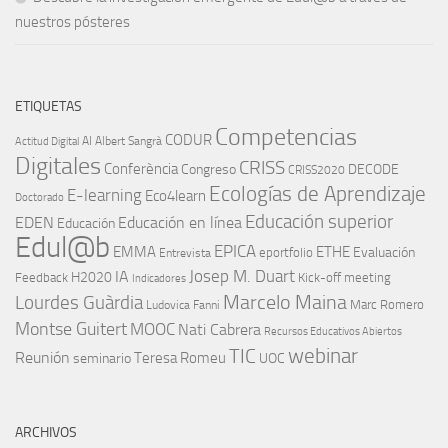
nuestros pósteres
ETIQUETAS
Competencias
CODUR
AI
Albert Sangrà
Actitud Digital
Digitales
CRISS
Conferència
Congreso
DECODE
CRISS2020
Ecologías de Aprendizaje
E-learning
Eco4learn
Doctorado
Educación superior
EDEN
Educación en línea
Educación
Edul@b
EPICA
EMMA
ETHE
Evaluación
eportfolio
Entrevista
IA
Josep M. Duart
H2020
Feedback
Kick-off meeting
Indicadores
Marcelo Maina
Lourdes Guàrdia
Marc Romero
Ludovica Fanni
Montse Guitert
MOOC
Nati Cabrera
Recursos Educativos Abiertos
TIC
webinar
Reunión
Teresa Romeu
seminario
UOC
ARCHIVOS