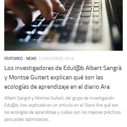
FEATURED
/
NEWS
12 DICIEMBRE, 2016
Los investigadores de Edul@b Albert Sangrà
y Montse Guitert explican qué son las
ecologías de aprendizaje en el diario Ara
Albert Sangrà y Montse Guitert, del grupo de investigación
Edu@b, han explicado en un artículo en el Diario Ara qué son
las ecologías de aprendizaje y cuáles son las mejores prácticas
para poder optimizarlas...