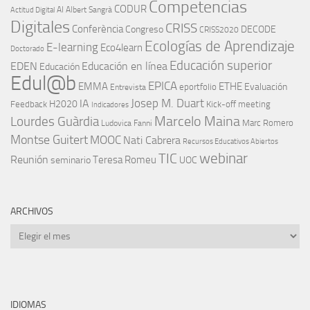
Competencias
CODUR
AI
Albert Sangrà
Actitud Digital
Digitales
CRISS
Conferència
Congreso
DECODE
CRISS2020
Ecologías de Aprendizaje
E-learning
Eco4learn
Doctorado
Educación superior
EDEN
Educación en línea
Educación
Edul@b
EPICA
EMMA
ETHE
Evaluación
eportfolio
Entrevista
IA
Josep M. Duart
H2020
Feedback
Kick-off meeting
Indicadores
Marcelo Maina
Lourdes Guàrdia
Marc Romero
Ludovica Fanni
Montse Guitert
MOOC
Nati Cabrera
Recursos Educativos Abiertos
TIC
webinar
Reunión
Teresa Romeu
seminario
UOC
ARCHIVOS
Archivos
IDIOMAS