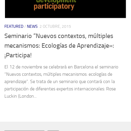
FEATURED
/
NEWS
2 OCTUBRE, 2015
Seminario “Nuevos contextos, múltiples
mecanismos: Ecologías de Aprendizaje»:
¡Participa!
El 12 de noviembre se celebrará en Barcelona el seminario
“Nuevos contextos, múltiples mecanismos: ecologías de
aprendizaje”. Se trata de un seminario que contará con la
participación de diferentes expertos internacionales: Rose
Luckin (London...