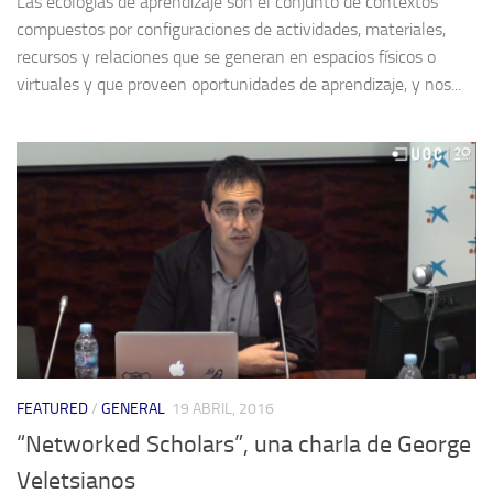
Las ecologías de aprendizaje son el conjunto de contextos
compuestos por configuraciones de actividades, materiales,
recursos y relaciones que se generan en espacios físicos o
virtuales y que proveen oportunidades de aprendizaje, y nos...
FEATURED
/
GENERAL
19 ABRIL, 2016
“Networked Scholars”, una charla de George
Veletsianos