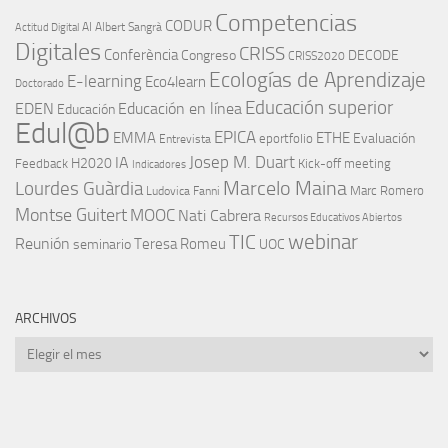
Competencias
CODUR
AI
Albert Sangrà
Actitud Digital
Digitales
CRISS
Conferència
Congreso
DECODE
CRISS2020
Ecologías de Aprendizaje
E-learning
Eco4learn
Doctorado
Educación superior
EDEN
Educación en línea
Educación
Edul@b
EPICA
EMMA
ETHE
Evaluación
eportfolio
Entrevista
IA
Josep M. Duart
H2020
Feedback
Kick-off meeting
Indicadores
Marcelo Maina
Lourdes Guàrdia
Marc Romero
Ludovica Fanni
Montse Guitert
MOOC
Nati Cabrera
Recursos Educativos Abiertos
TIC
webinar
Reunión
Teresa Romeu
seminario
UOC
ARCHIVOS
Archivos