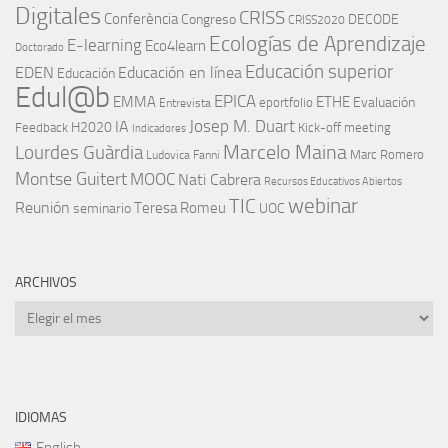
Digitales
CRISS
Conferència
Congreso
DECODE
CRISS2020
Ecologías de Aprendizaje
E-learning
Eco4learn
Doctorado
Educación superior
EDEN
Educación en línea
Educación
Edul@b
EPICA
EMMA
ETHE
Evaluación
eportfolio
Entrevista
IA
Josep M. Duart
H2020
Feedback
Kick-off meeting
Indicadores
Marcelo Maina
Lourdes Guàrdia
Marc Romero
Ludovica Fanni
Montse Guitert
MOOC
Nati Cabrera
Recursos Educativos Abiertos
TIC
webinar
Reunión
Teresa Romeu
seminario
UOC
ARCHIVOS
Archivos
IDIOMAS