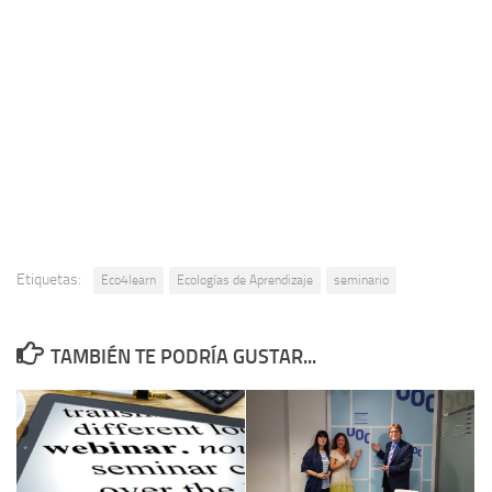
Etiquetas:
Eco4learn
Ecologías de Aprendizaje
seminario
TAMBIÉN TE PODRÍA GUSTAR...