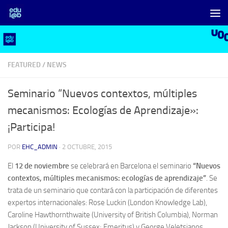
Saltar al contenido
FEATURED
/
NEWS
Seminario “Nuevos contextos, múltiples
mecanismos: Ecologías de Aprendizaje»:
¡Participa!
POR
EHC_ADMIN
·
2 OCTUBRE, 2015
El
12 de noviembre
se celebrará en Barcelona el seminario
“Nuevos
contextos, múltiples mecanismos: ecologías de aprendizaje”
. Se
trata de un seminario que contará con la participación de diferentes
expertos internacionales: Rose Luckin (London Knowledge Lab),
Caroline Hawthornthwaite (University of British Columbia), Norman
Jackson (University of Sussex; Emeritus) y George Veletsianos