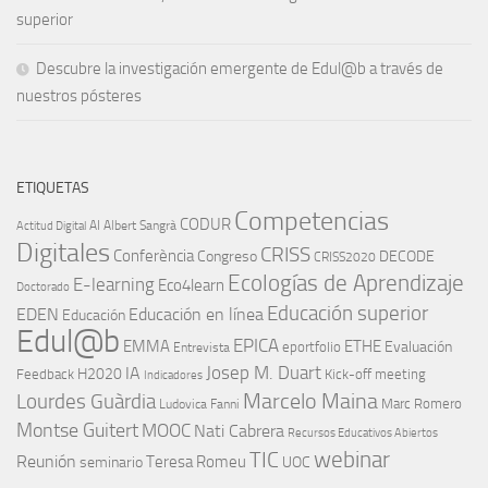
superior
Descubre la investigación emergente de Edul@b a través de
nuestros pósteres
ETIQUETAS
Competencias
CODUR
AI
Albert Sangrà
Actitud Digital
Digitales
CRISS
Conferència
Congreso
DECODE
CRISS2020
Ecologías de Aprendizaje
E-learning
Eco4learn
Doctorado
Educación superior
EDEN
Educación en línea
Educación
Edul@b
EPICA
EMMA
ETHE
Evaluación
eportfolio
Entrevista
IA
Josep M. Duart
H2020
Feedback
Kick-off meeting
Indicadores
Marcelo Maina
Lourdes Guàrdia
Marc Romero
Ludovica Fanni
Montse Guitert
MOOC
Nati Cabrera
Recursos Educativos Abiertos
TIC
webinar
Reunión
Teresa Romeu
seminario
UOC