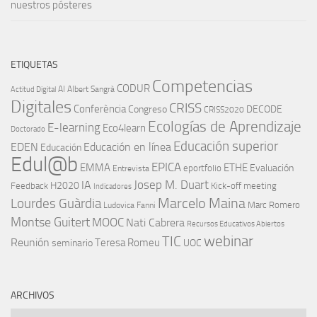
nuestros pósteres
ETIQUETAS
Competencias
CODUR
AI
Albert Sangrà
Actitud Digital
Digitales
CRISS
Conferència
Congreso
DECODE
CRISS2020
Ecologías de Aprendizaje
E-learning
Eco4learn
Doctorado
Educación superior
EDEN
Educación en línea
Educación
Edul@b
EPICA
EMMA
ETHE
Evaluación
eportfolio
Entrevista
IA
Josep M. Duart
H2020
Feedback
Kick-off meeting
Indicadores
Marcelo Maina
Lourdes Guàrdia
Marc Romero
Ludovica Fanni
Montse Guitert
MOOC
Nati Cabrera
Recursos Educativos Abiertos
TIC
webinar
Reunión
Teresa Romeu
seminario
UOC
ARCHIVOS
Archivos