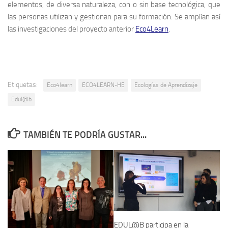
elementos, de diversa naturaleza, con o sin base tecnológica, que
las personas utilizan y gestionan para su formación. Se amplían así
las investigaciones del proyecto anterior
Eco4Learn
.
Etiquetas:
Eco4learn
ECO4LEARN-HE
Ecologías de Aprendizaje
Edul@b
TAMBIÉN TE PODRÍA GUSTAR...
EDUL@B participa en la