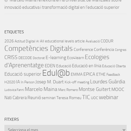
innovació educativa i transformació digital en l’educació superior
ETIQUETES
2026
CODUR
All educational levels
article
Actitud Digital
Avaluació
AI
Competències Digitals
Conference
Conferència
Congres
Ecologies
CRISS
E-learning
Eco4learn
DECODE
Doctorat
d'Aprenentatge
EDEN
Educació en línia
Educació
Educació Oberta
Edul@b
Educació superior
EPICA
EMMA
ETHE
Feedback
Lourdes Guàrdia
IA
Josep M. Duart
H2020
In Person
Kick-off meeting
Marcelo Maina
Montse Guitert
MOOC
Marc Romero
Ludovica Fanni
TIC
webinar
Nati Cabrera
Reunió
Teresa Romeu
seminari
UOC
FITXERS
Fitxers