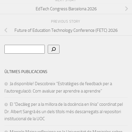
NEXT STORY
EdTech Congress Barcelona 2026
PREVIOUS STORY
Future of Education Technology Conference (FETC) 2026
Cerca
ÚLTIMES PUBLICACIONS
Ja disponible! Descobreix “Estratègies de feedback per a
l’autoregulació: Com avaluar per aprendre a aprendre”
El “Decàleg per a la millora de la docència en línia” coordinat pel
Dr. Albert Sangrà és un dels títols més descarregats al repositori
institucional de la UOC
Marcelo Maina reflexiona en la Universitat de Manizales sobre