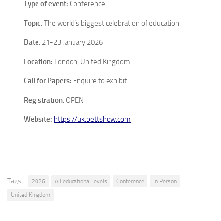
Type of event:
Conference
Topic
: The world’s biggest celebration of education.
Date
: 21-23 January 2026
Location:
London, United Kingdom
Call for Papers:
Enquire to exhibit
Registration
: OPEN
Website:
https://uk.bettshow.com
Tags:
2026
All educational levels
Conference
In Person
United Kingdom