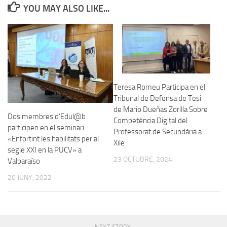
YOU MAY ALSO LIKE...
Teresa Romeu Participa en el
Tribunal de Defensa de Tesi
de Mario Dueñas Zorilla Sobre
Dos membres d’Edul@b
Competència Digital del
participen en el seminari
Professorat de Secundària a
«Enfortint les habilitats per al
Xile
segle XXI en la PUCV» a
23 OCTUBRE, 2024
Valparaíso
20 JUNY, 2022