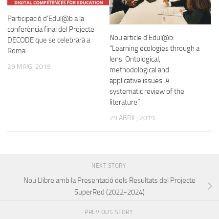
Participació d’Edul@b a la
conferència final del Projecte
Nou article d’Edul@b:
DECODE que se celebrarà a
“Learning ecologies through a
Roma
lens: Ontological,
29 MAIG, 2019
methodological and
applicative issues. A
systematic review of the
literature”
29 ABRIL, 2019
NEXT STORY
Nou Llibre amb la Presentació dels Resultats del Projecte
SuperRed (2022-2024)
PREVIOUS STORY