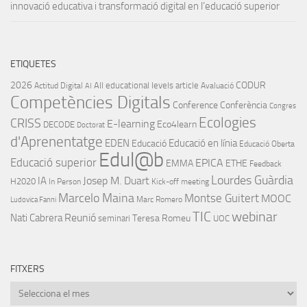
innovació educativa i transformació digital en l’educació superior
ETIQUETES
2026
CODUR
All educational levels
article
Actitud Digital
Avaluació
AI
Competències Digitals
Conference
Conferència
Congres
Ecologies
CRISS
E-learning
Eco4learn
DECODE
Doctorat
d'Aprenentatge
EDEN
Educació en línia
Educació
Educació Oberta
Edul@b
Educació superior
EPICA
EMMA
ETHE
Feedback
Lourdes Guàrdia
IA
Josep M. Duart
H2020
In Person
Kick-off meeting
Marcelo Maina
Montse Guitert
MOOC
Marc Romero
Ludovica Fanni
TIC
webinar
Nati Cabrera
Reunió
Teresa Romeu
seminari
UOC
FITXERS
Fitxers