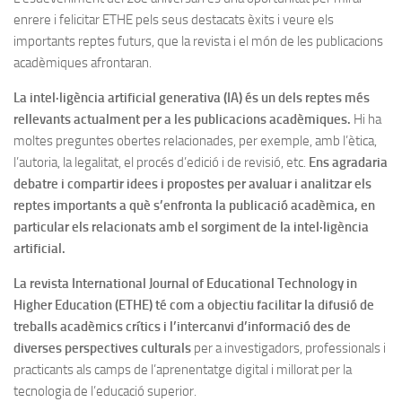
enrere i felicitar ETHE pels seus destacats èxits i veure els
importants reptes futurs, que la revista i el món de les publicacions
acadèmiques afrontaran.
La intel·ligència artificial generativa (IA) és un dels reptes més
rellevants actualment per a les publicacions acadèmiques.
Hi ha
moltes preguntes obertes relacionades, per exemple, amb l’ètica,
l’autoria, la legalitat, el procés d’edició i de revisió, etc.
Ens agradaria
debatre i compartir idees i propostes per avaluar i analitzar els
reptes importants a què s’enfronta la publicació acadèmica, en
particular els relacionats amb el sorgiment de la intel·ligència
artificial.
La revista International Journal of Educational Technology in
Higher Education (ETHE) té com a objectiu facilitar la difusió de
treballs acadèmics crítics i l’intercanvi d’informació des de
diverses perspectives culturals
per a investigadors, professionals i
practicants als camps de l’aprenentatge digital i millorat per la
tecnologia de l’educació superior.