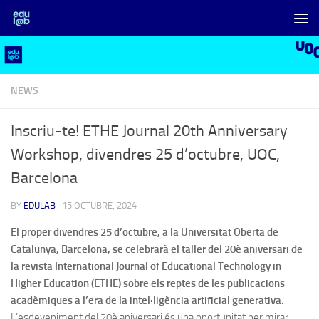
Skip to content
NEWS
Inscriu-te! ETHE Journal 20th Anniversary
Workshop, divendres 25 d’octubre, UOC,
Barcelona
BY
EDULAB
·
15 OCTUBRE, 2024
El proper divendres 25 d’octubre, a la Universitat Oberta de
Catalunya, Barcelona, ​​se celebrarà el taller del 20è aniversari de
la revista International Journal of Educational Technology in
Higher Education (ETHE) sobre els reptes de les publicacions
acadèmiques a l’era de la intel·ligència artificial generativa.
L’esdeveniment del 20è aniversari és una oportunitat per mirar