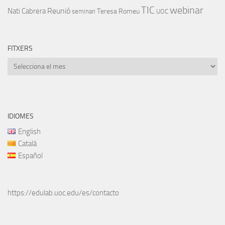
TIC
webinar
Nati Cabrera
Reunió
Teresa Romeu
seminari
UOC
FITXERS
Fitxers
IDIOMES
English
Català
Español
https://edulab.uoc.edu/es/contacto