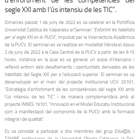
segle XXI amb l’ús intensiu de les TIC”.
Dimecres passat 1 de juny de 2022 es va celebrar en la Pontifícia
Universitat Catòlica de Valparaíso el Seminari “
Enfortint les habilitats
per al segle XXI en la PUCV
”, impulsat per la Vicerrectoría Acadèmica
de la PUCV. El seminari es va realitzar en modalitat híbrida el dijous
2 de juny de 2022 a la Casa Central de la PUCV a partir de les 9.15
hores, instància en la qual es va generar un espai d’intercanvi i
reflexió entorn dels desafiaments i oportunitats derivades de les
habilitats del Segle XXI per a l’educació superior. El seminari es va
desenvolupar en el marc del projecte institucional UCV 20101,
“Estratègia d’enfortiment de les competències del segle XXI amb
l’ús intensiu de les TIC” i de manera complementària amb el
projecte INNES 19101, “Innovació en el Model Educatiu Institucional
com a manifestació del compromís de la PUCV amb la formació
integral i de qualitat”.
Es va convidar a participar a dos membres del grup Edul@b, i
TAMBÉ professores de la Universitat Oberta Catalunya: la Dra.