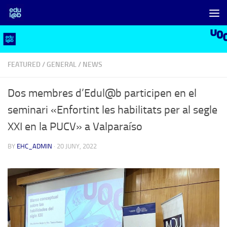
Skip to content
FEATURED
/
GENERAL
/
NEWS
Dos membres d’Edul@b participen en el
seminari «Enfortint les habilitats per al segle
XXI en la PUCV» a Valparaíso
BY
EHC_ADMIN
·
20 JUNY, 2022