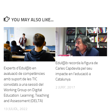
YOU MAY ALSO LIKE...
Edul@b recorda la figura de
Experts d’Edul@b en
Carles Capdevila pel seu
avaluació de competències
impacte en l’educació a
amb suport de les TIC
Catalunya
convidats a una sessió del
2 JUNY, 2017
Working Group on Digital
Education: Learning, Teaching
and Assessment (DELTA)
13 JULIOL, 2022