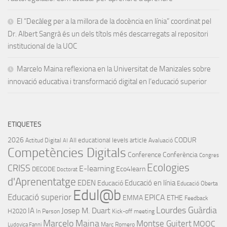
El “Decàleg per a la millora de la docència en línia” coordinat pel
Dr. Albert Sangrà és un dels títols més descarregats al repositori
institucional de la UOC
Marcelo Maina reflexiona en la Universitat de Manizales sobre
innovació educativa i transformació digital en l’educació superior
ETIQUETES
2026
CODUR
All educational levels
article
Actitud Digital
Avaluació
AI
Competències Digitals
Conference
Conferència
Congres
Ecologies
CRISS
E-learning
Eco4learn
DECODE
Doctorat
d'Aprenentatge
EDEN
Educació en línia
Educació
Educació Oberta
Edul@b
Educació superior
EPICA
EMMA
ETHE
Feedback
Lourdes Guàrdia
IA
Josep M. Duart
H2020
In Person
Kick-off meeting
Marcelo Maina
Montse Guitert
MOOC
Marc Romero
Ludovica Fanni