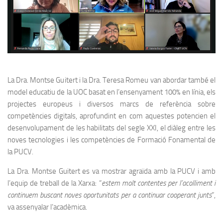
La Dra. Montse Guitert i la Dra. Teresa Romeu van abordar també el
model educatiu de la UOC basat en l’ensenyament 100% en línia, els
projectes europeus i diversos marcs de referència sobre
competències digitals, aprofundint en com aquestes potencien el
desenvolupament de les habilitats del segle XXI, el diàleg entre les
noves tecnologies i les competències de Formació Fonamental de
la PUCV.
La Dra. Montse Guitert es va mostrar agraïda amb la PUCV i amb
l’equip de treball de la Xarxa: “
estem molt contentes per l’acolliment i
continuem buscant noves oportunitats per a continuar cooperant junts
”,
va assenyalar l’acadèmica.