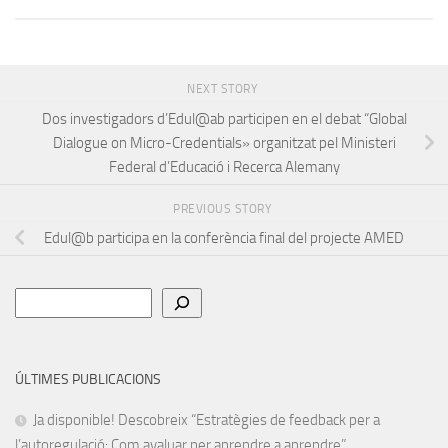
NEXT STORY
Dos investigadors d’Edul@ab participen en el debat “Global
Dialogue on Micro-Credentials» organitzat pel Ministeri
Federal d’Educació i Recerca Alemany
PREVIOUS STORY
Edul@b participa en la conferència final del projecte AMED
Cerca
ÚLTIMES PUBLICACIONS
Ja disponible! Descobreix “Estratègies de feedback per a
l’autoregulació: Com avaluar per aprendre a aprendre”