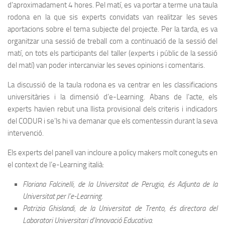
d’aproximadament 4 hores. Pel matí, es va portar a terme una taula
rodona en la que sis experts convidats van realitzar les seves
aportacions sobre el tema subjecte del projecte. Per la tarda, es va
organitzar una sessió de treball com a continuació de la sessió del
matí, on tots els participants del taller (experts i públic de la sessió
del matí) van poder intercanviar les seves opinions i comentaris.
La discussió de la taula rodona es va centrar en les classificacions
universitàries i la dimensió d’e-Learning. Abans de l’acte, els
experts havien rebut una llista provisional dels criteris i indicadors
del CODUR i se’ls hi va demanar que els comentessin durant la seva
intervenció.
Els experts del panell van incloure a policy makers molt coneguts en
el context de l’e-Learning italià:
Floriana Falcinelli, de la Universitat de Perugia, és Adjunta de la
Universitat per l’e-Learning.
Patrizia Ghislandi, de la Universitat de Trento, és directora del
Laboratori Universitari d’Innovació Educativa.