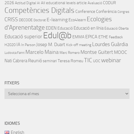
2026
CODUR
All educational levels
article
Actitud Digital
Avaluació
AI
Competències Digitals
Conference
Conferència
Congres
Ecologies
CRISS
E-learning
Eco4learn
DECODE
Doctorat
d'Aprenentatge
EDEN
Educació en línia
Educació
Educació Oberta
Edul@b
Educació superior
EPICA
EMMA
ETHE
Feedback
Lourdes Guàrdia
IA
Josep M. Duart
H2020
In Person
Kick-off meeting
Marcelo Maina
Montse Guitert
MOOC
Marc Romero
Ludovica Fanni
TIC
webinar
Nati Cabrera
Reunió
Teresa Romeu
seminari
UOC
FITXERS
Fitxers
IDIOMES
English