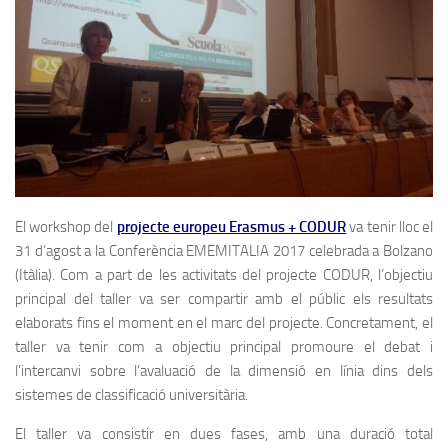
El workshop del
projecte europeu Erasmus + CODUR
va tenir lloc el
31 d’agost a la Conferència EMEMITALIA 2017 celebrada a Bolzano
(Itàlia). Com a part de les activitats del projecte CODUR, l’objectiu
principal del taller va ser compartir amb el públic els resultats
elaborats fins el moment en el marc del projecte. Concretament, el
taller va tenir com a objectiu principal promoure el debat i
l’intercanvi sobre l’avaluació de la dimensió en línia dins dels
sistemes de classificació universitària.
El taller va consistir en dues fases, amb una duració total