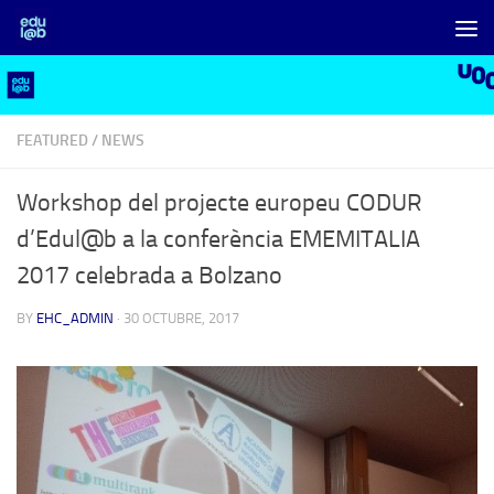
Skip to content
FEATURED
/
NEWS
Workshop del projecte europeu CODUR
d’Edul@b a la conferència EMEMITALIA
2017 celebrada a Bolzano
BY
EHC_ADMIN
·
30 OCTUBRE, 2017