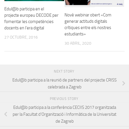
Edul@b participa en el
Novè webinar obert «Com
projecte europeu DECODE per
generar actituds digitals
fomentar les competències
crítiques entre els nostres
docents en l’era digital
estudiants»
27 OCTUBRE, 2016
30 ABRIL, 2020
NEXT STORY
Edul@b participa a la reunió de partners del projecte CRISS
celebrada a Zagreb
PREVIOUS STORY
Edul@b participa a la conferència CECIIS 2017 organitzada
per la Facultat d’Organització i Informàtica de la Universitat
de Zagreb