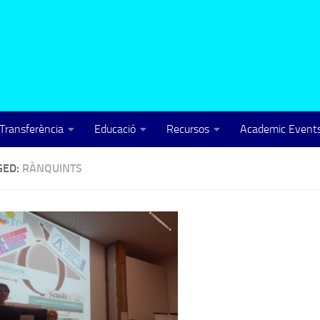
Transferència
Educació
Recursos
Academic Events
GED:
RÀNQUINTS