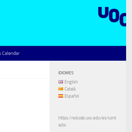
 Calendar
IDIOMES
English
Català
Español
https://edulab.uoc.edu/es/cont
acto