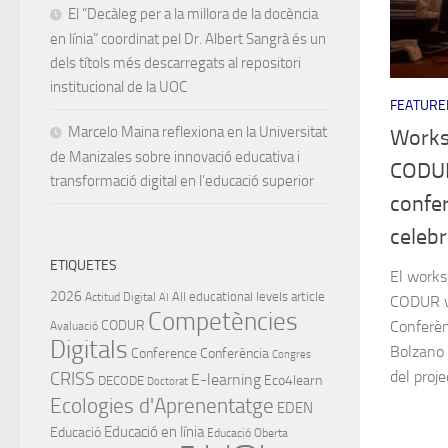
El “Decàleg per a la millora de la docència
en línia” coordinat pel Dr. Albert Sangrà és un
dels títols més descarregats al repositori
institucional de la UOC
FEATURE
Marcelo Maina reflexiona en la Universitat
Works
de Manizales sobre innovació educativa i
CODUR
transformació digital en l’educació superior
confe
celeb
ETIQUETES
El works
2026
All educational levels
article
Actitud Digital
AI
CODUR va
Competències
Conferè
CODUR
Avaluació
Digitals
Bolzano (
Conference
Conferència
Congres
del proje
CRISS
E-learning
Eco4learn
DECODE
Doctorat
Ecologies d'Aprenentatge
EDEN
Educació en línia
Educació
Educació Oberta