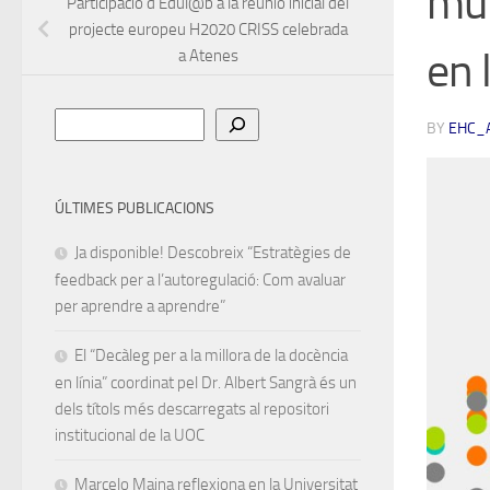
mun
Participació d’Edul@b a la reunió inicial del
projecte europeu H2020 CRISS celebrada
en 
a Atenes
Cerca
BY
EHC_
ÚLTIMES PUBLICACIONS
Ja disponible! Descobreix “Estratègies de
feedback per a l’autoregulació: Com avaluar
per aprendre a aprendre”
El “Decàleg per a la millora de la docència
en línia” coordinat pel Dr. Albert Sangrà és un
dels títols més descarregats al repositori
institucional de la UOC
Marcelo Maina reflexiona en la Universitat