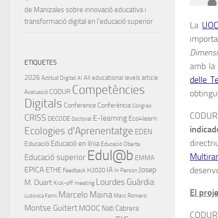
de Manizales sobre innovació educativa i
transformació digital en l’educació superior
La
UO
importa
Dimensi
ETIQUETES
amb la 
2026
All educational levels
article
delle T
Actitud Digital
AI
Competències
CODUR
obtingu
Avaluació
Digitals
Conference
Conferència
Congres
CODUR 
CRISS
E-learning
Eco4learn
DECODE
Doctorat
indicad
Ecologies d'Aprenentatge
EDEN
directr
Educació en línia
Educació
Educació Oberta
Edul@b
Multira
Educació superior
EMMA
desenvo
EPICA
IA
Josep
ETHE
H2020
Feedback
In Person
Lourdes Guàrdia
M. Duart
Kick-off meeting
El pro
Marcelo Maina
Marc Romero
Ludovica Fanni
Montse Guitert
MOOC
Nati Cabrera
CODUR 