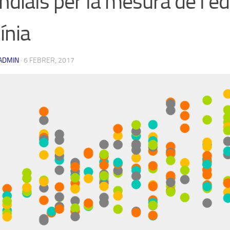
dials per la mesura de l’e
línia
ADMIN
·
6 FEBRER, 2017