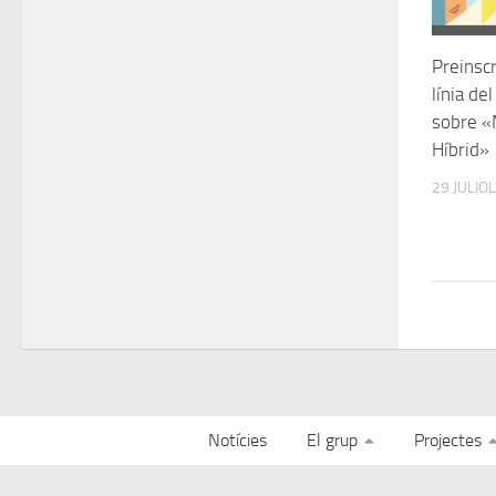
Preinscr
línia de
sobre «
Híbrid»
29 JULIOL
Notícies
El grup
Projectes