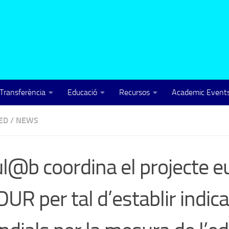
Transferència
Educació
Recursos
Academic Events
ED
/
NEWS
l@b coordina el projecte 
UR per tal d’establir indic