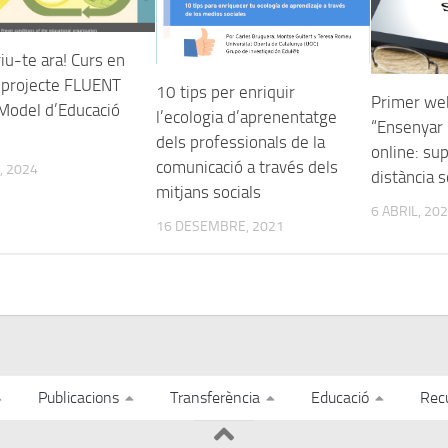
iu-te ara! Curs en
l projecte FLUENT
10 tips per enriquir
Primer web
Model d’Educació
l’ecologia d’aprenentatge
“Ensenyar 
dels professionals de la
online: sup
comunicació a través dels
, 2024
distància s
mitjans socials
6 ABRIL, 20
16 DESEMBRE, 2021
Publicacions
Transferència
Educació
Rec