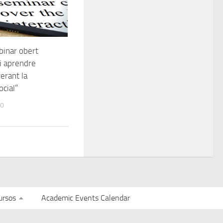
inar obert
i aprendre
erant la
ocial”
20
ursos
Academic Events Calendar