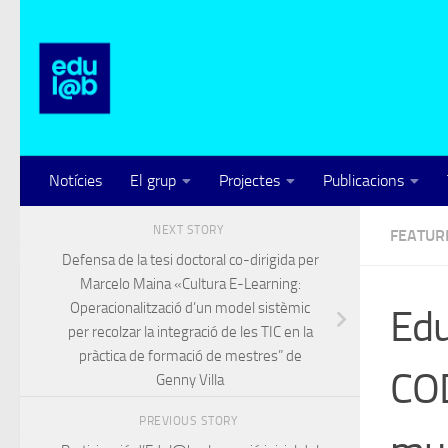
Skip to content
Notícies
El grup
Projectes
Publicacions
NEXT STORY
FEATUR
Defensa de la tesi doctoral co-dirigida per
Marcelo Maina «Cultura E-Learning:
Operacionalització d’un model sistèmic
Edu
per recolzar la integració de les TIC en la
pràctica de formació de mestres” de
COD
Genny Villa
PREVIOUS STORY