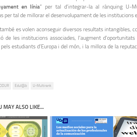
nyament en línia
” per tal d’integrar-la al rànquing U-Mu
us per tal de millorar el desenvolupament de les institucions e
també es volen aconseguir diversos resultats intangibles, c
ió de les institucions associades, l’augment d’oportunitats
 pels estudiants d’Europa i del món, i la millora de la reputa
ODUR
Edul@b
U-Multirank
 MAY ALSO LIKE...