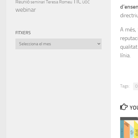
TIC
Reunió
Teresa Romeu
seminari
UOC
d’ense
webinar
directri
A més, 
FITXERS
reputac
Fitxers
qualitat
línia.
Tags:
C
YOU