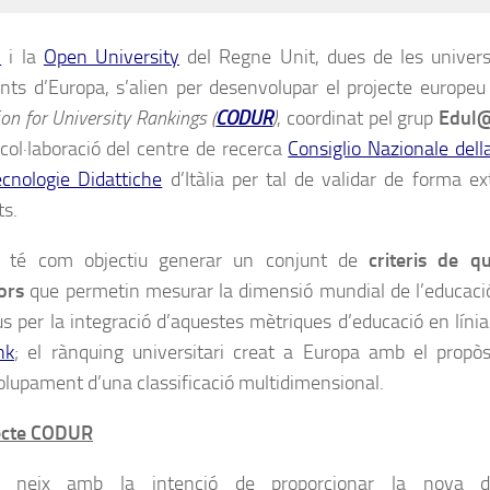
C
i la
Open University
del Regne Unit, dues de les univers
nts d’Europa, s’alien per desenvolupar el projecte europeu
on for University Rankings (
CODUR
)
, coordinat pel grup
Edul
col·laboració del centre de recerca
Consiglio Nazionale della
ecnologie Didattiche
d’Itàlia per tal de validar de forma ex
ts.
té com objectiu generar un conjunt de
criteris de q
ors
que permetin mesurar la dimensió mundial de l’educació 
ius per la integració d’aquestes mètriques d’educació en líni
nk
; el rànquing universitari creat a Europa amb el propòsi
lupament d’una classificació multidimensional.
jecte CODUR
neix amb la intenció de proporcionar la nova d