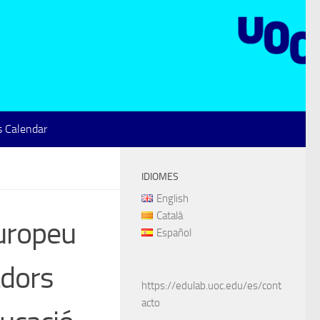
 Calendar
IDIOMES
English
Català
europeu
Español
adors
https://edulab.uoc.edu/es/cont
acto