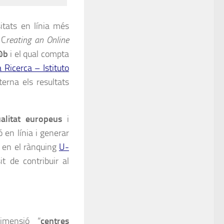
itats en línia més
 C
reating an Online
@b
i el qual compta
 Ricerca – Istituto
terna els resultats
ualitat europeus
i
en línia i generar
a en el rànquing
U-
t de contribuir al
imensió “
centres