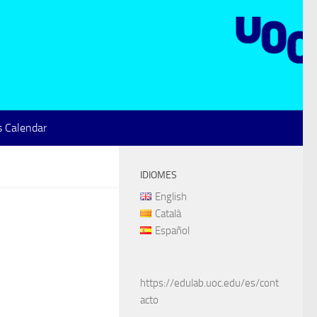
 Calendar
IDIOMES
English
Català
Español
https://edulab.uoc.edu/es/cont
acto