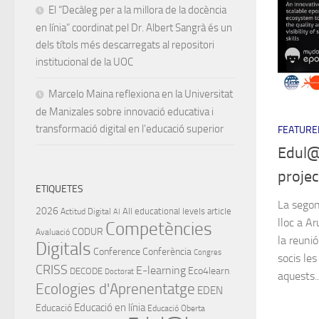
El “Decàleg per a la millora de la docència
en línia” coordinat pel Dr. Albert Sangrà és un
dels títols més descarregats al repositori
institucional de la UOC
Marcelo Maina reflexiona en la Universitat
de Manizales sobre innovació educativa i
transformació digital en l’educació superior
FEATURE
Edul@b
projec
ETIQUETES
La segon
2026
All educational levels
article
Actitud Digital
AI
lloc a Ar
Competències
CODUR
Avaluació
la reuni
Digitals
Conference
Conferència
Congres
socis les
CRISS
E-learning
Eco4learn
DECODE
Doctorat
aquests..
Ecologies d'Aprenentatge
EDEN
Educació en línia
Educació
Educació Oberta