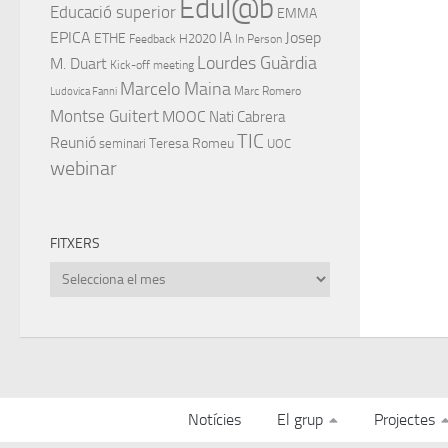
Edul@b
Educació superior
EMMA
EPICA
IA
Josep
ETHE
H2020
Feedback
In Person
Lourdes Guàrdia
M. Duart
Kick-off meeting
Marcelo Maina
Marc Romero
Ludovica Fanni
Montse Guitert
MOOC
Nati Cabrera
TIC
Reunió
Teresa Romeu
seminari
UOC
webinar
FITXERS
Fitxers
Notícies
El grup
Projectes