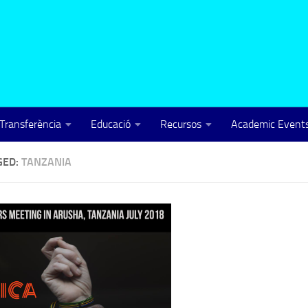
Transferència
Educació
Recursos
Academic Events
GED:
TANZANIA