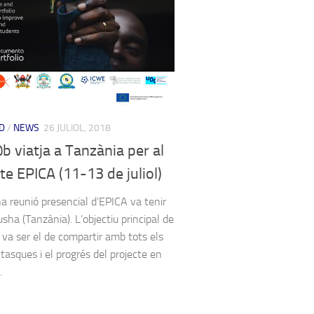
D
/
NEWS
26 JULIOL, 2018
 viatja a Tanzània per al
te EPICA (11-13 de juliol)
a reunió presencial d’EPICA va tenir
usha (Tanzània). L’objectiu principal de
ó va ser el de compartir amb tots els
 tasques i el progrés del projecte en
.