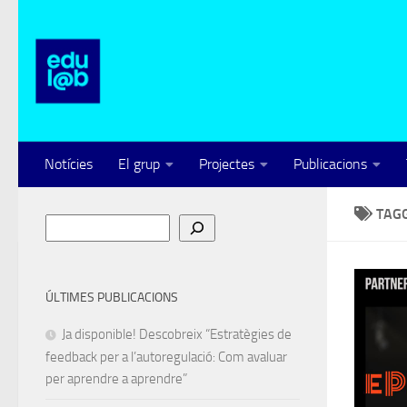
Skip to content
Notícies
El grup
Projectes
Publicacions
TAG
Cerca
ÚLTIMES PUBLICACIONS
Ja disponible! Descobreix “Estratègies de
feedback per a l’autoregulació: Com avaluar
per aprendre a aprendre”