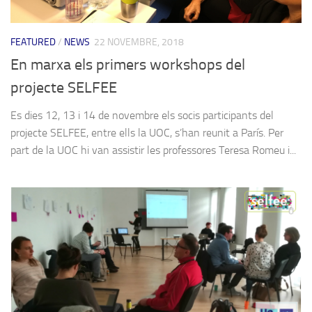
FEATURED
/
NEWS
22 NOVEMBRE, 2018
En marxa els primers workshops del
projecte SELFEE
Es dies 12, 13 i 14 de novembre els socis participants del
projecte SELFEE, entre ells la UOC, s’han reunit a París. Per
part de la UOC hi van assistir les professores Teresa Romeu i...