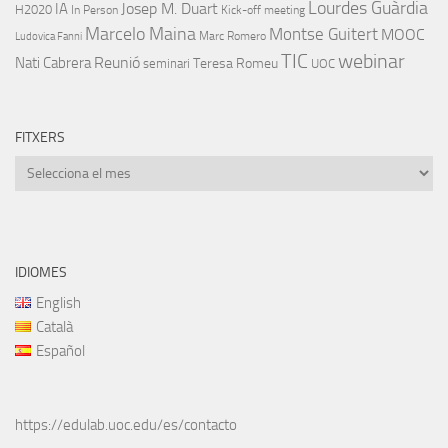
Lourdes Guàrdia
IA
Josep M. Duart
H2020
In Person
Kick-off meeting
Marcelo Maina
Montse Guitert
MOOC
Marc Romero
Ludovica Fanni
TIC
webinar
Nati Cabrera
Reunió
Teresa Romeu
seminari
UOC
FITXERS
Fitxers
IDIOMES
English
Català
Español
https://edulab.uoc.edu/es/contacto