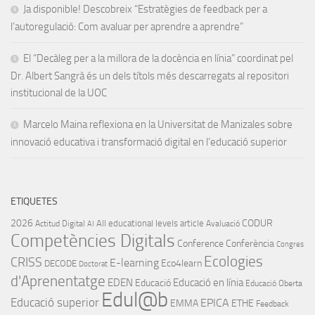
Ja disponible! Descobreix “Estratègies de feedback per a
l’autoregulació: Com avaluar per aprendre a aprendre”
El “Decàleg per a la millora de la docència en línia” coordinat pel
Dr. Albert Sangrà és un dels títols més descarregats al repositori
institucional de la UOC
Marcelo Maina reflexiona en la Universitat de Manizales sobre
innovació educativa i transformació digital en l’educació superior
ETIQUETES
2026
CODUR
All educational levels
article
Actitud Digital
Avaluació
AI
Competències Digitals
Conference
Conferència
Congres
Ecologies
CRISS
E-learning
Eco4learn
DECODE
Doctorat
d'Aprenentatge
EDEN
Educació en línia
Educació
Educació Oberta
Edul@b
Educació superior
EPICA
EMMA
ETHE
Feedback