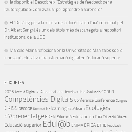
Ja disponible! Descobreix “Estratègies de feedback per a
l’autoregulació: Com avaluar per aprendre a aprendre”
El “Decàleg per a la millora de la docència en línia” coordinat pel
Dr. Albert Sangrà és un dels títols més descarregats al repositori
institucional de la UOC
Marcelo Maina reflexiona en la Universitat de Manizales sobre
innovació educativa i transformació digital en l’educació superior
ETIQUETES
2026
CODUR
All educational levels
article
Actitud Digital
Avaluació
AI
Competències Digitals
Conference
Conferència
Congres
Ecologies
CRISS
E-learning
Eco4learn
DECODE
Doctorat
d'Aprenentatge
EDEN
Educació en línia
Educació
Educació Oberta
Edul@b
Educació superior
EPICA
EMMA
ETHE
Feedback