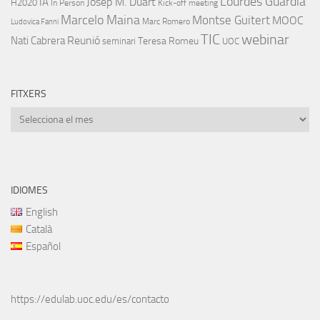
Lourdes Guàrdia
IA
Josep M. Duart
H2020
In Person
Kick-off meeting
Marcelo Maina
Montse Guitert
MOOC
Marc Romero
Ludovica Fanni
TIC
webinar
Nati Cabrera
Reunió
Teresa Romeu
seminari
UOC
FITXERS
Fitxers
IDIOMES
English
Català
Español
https://edulab.uoc.edu/es/contacto