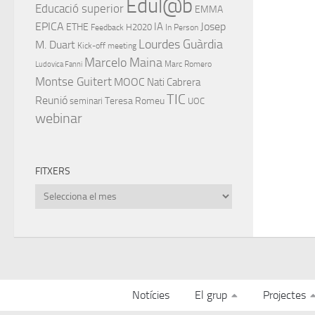
Edul@b
Educació superior
EMMA
EPICA
IA
Josep
ETHE
H2020
Feedback
In Person
Lourdes Guàrdia
M. Duart
Kick-off meeting
Marcelo Maina
Marc Romero
Ludovica Fanni
Montse Guitert
MOOC
Nati Cabrera
TIC
Reunió
Teresa Romeu
seminari
UOC
webinar
FITXERS
Fitxers
Notícies
El grup
Projectes