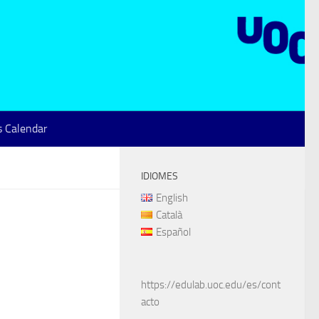
 Calendar
IDIOMES
English
Català
Español
https://edulab.uoc.edu/es/cont
acto