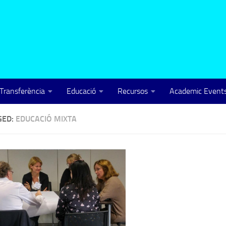
Transferència
Educació
Recursos
Academic Events
GED:
EDUCACIÓ MIXTA