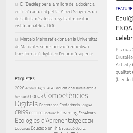
El “Decàleg per a la millora de la docència
FEATURE
en línia” coordinat pel Dr. Albert Sangrà és un
Edul@
dels títols més descarregats al repositori
institucional de la UOC
ENQA 
celebr
Marcelo Maina reflexiona en la Universitat
de Manizales sobre innovació educativa i
Els dies 
transformació digital en l’educació superior
Brusel·l
Activity
qualitat 
ETIQUETES
(blended) 
2026
All educational levels
article
Actitud Digital
AI
Competències
CODUR
Avaluació
Digitals
Conference
Conferència
Congres
CRISS
E-learning
Eco4learn
DECODE
Doctorat
Ecologies d'Aprenentatge
EDEN
Educació en línia
Educació
Educació Oberta