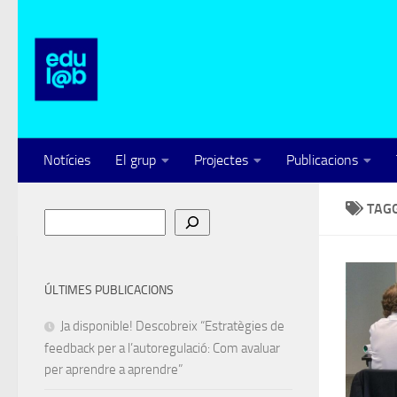
Skip to content
Notícies
El grup
Projectes
Publicacions
TAG
Cerca
ÚLTIMES PUBLICACIONS
Ja disponible! Descobreix “Estratègies de
feedback per a l’autoregulació: Com avaluar
per aprendre a aprendre”