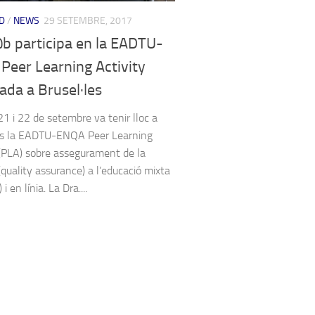
D
/
NEWS
29 SETEMBRE, 2017
b participa en la EADTU-
Peer Learning Activity
ada a Brusel·les
21 i 22 de setembre va tenir lloc a
es la EADTU-ENQA Peer Learning
 (PLA) sobre assegurament de la
(quality assurance) a l’educació mixta
i en línia. La Dra....