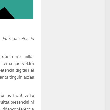
. Pots consultar la
e donin una millor
el tema que voldrà
tència digital i el
iants tinguin accés
 fer-ne front es fa
rsitat presencial hi
 la videoconferència