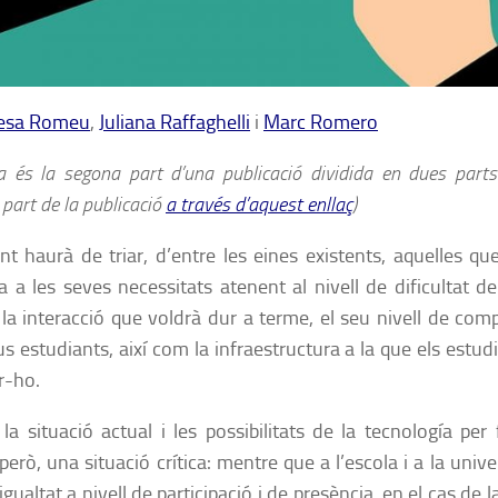
esa Romeu
,
Juliana Raffaghelli
i
Marc Romero
a és la segona part d’una publicació dividida en dues parts
part de la publicació
a través d’aquest enllaç
)
nt haurà de triar, d’entre les eines existents, aquelles qu
a a les seves necessitats atenent al nivell de dificultat d
, la interacció que voldrà dur a terme, el seu nivell de compe
us estudiants, així com la infraestructura a la que els estud
er-ho.
la situació actual i les possibilitats de la tecnología per
però, una situació crítica: mentre que a l’escola i a la unive
gualtat a nivell de participació i de presència, en el cas de