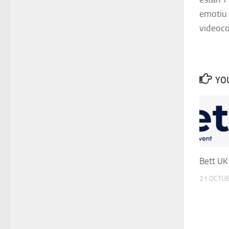
emotiu 
videoco
YOU
Bett U
21 OCTUB