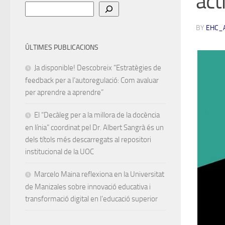
act
Cerca
BY
EHC_
ÚLTIMES PUBLICACIONS
Ja disponible! Descobreix “Estratègies de
feedback per a l’autoregulació: Com avaluar
per aprendre a aprendre”
El “Decàleg per a la millora de la docència
en línia” coordinat pel Dr. Albert Sangrà és un
dels títols més descarregats al repositori
institucional de la UOC
Marcelo Maina reflexiona en la Universitat
de Manizales sobre innovació educativa i
transformació digital en l’educació superior