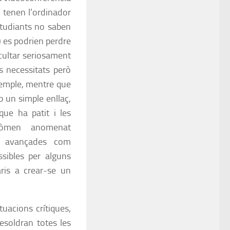
o tenen l’ordinador
studiants no saben
) es podrien perdre
cultar seriosament
 necessitats però
xemple, mentre que
b un simple enllaç,
ue ha patit i les
enòmen anomenat
ts avançades com
sibles per alguns
ris a crear-se un
tuacions crítiques,
esoldran totes les