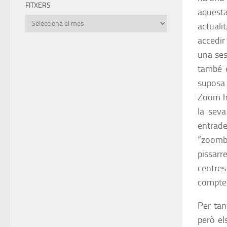
FITXERS
aquesta
Fitxers
actuali
accedir
una ses
també e
suposa 
Zoom ha
la seva
entrad
“zoomb
pissar
centres
compte 
Per tan
però el