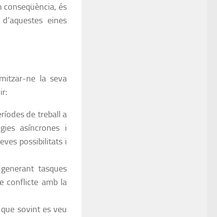
En conseqüència, és
 d’aquestes eines
imitzar-ne la seva
ir:
ríodes de treball a
gies asíncrones i
eves possibilitats i
, generant tasques
e conflicte amb la
 que sovint es veu