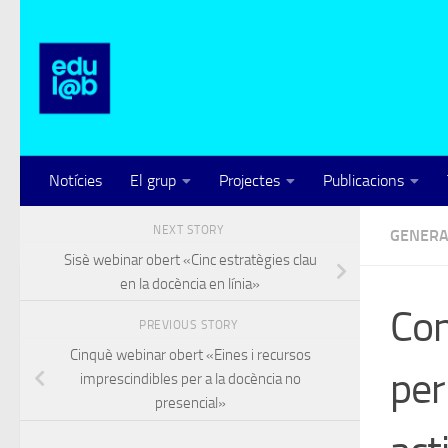
Skip to content
Notícies
El grup
Projectes
Publicacions
NEXT STORY
GENERA
Sisè webinar obert «Cinc estratègies clau
en la docència en línia»
Con
PREVIOUS STORY
Cinquè webinar obert «Eines i recursos
per
imprescindibles per a la docència no
presencial»