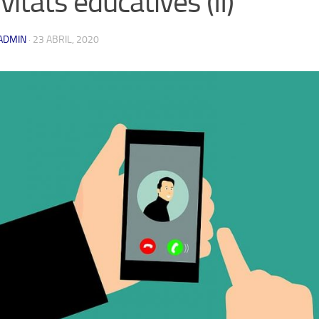
ivitats educatives (II)
ADMIN
·
23 ABRIL, 2020