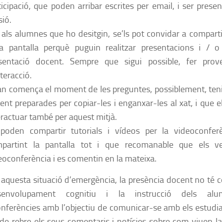
ticipació, que poden arribar escrites per email, i ser pres
sió.
 als alumnes que ho desitgin, se’ls pot convidar a comparti
a pantalla perquè puguin realitzar presentacions i / 
sentació docent. Sempre que sigui possible, fer prov
nteracció.
n comença el moment de les preguntes, possiblement, teni
ent preparades per copiar-les i enganxar-les al xat, i que 
eractuar també per aquest mitjà.
poden compartir tutorials i vídeos per la videoconfer
partint la pantalla tot i que recomanable que els v
eoconferència i es comentin en la mateixa.
aquesta situació d’emergència, la presència docent no té c
envolupament cognitiu i la instrucció dels alum
nferències amb l’objectiu de comunicar-se amb els estudi
 de rebre els seus comentaris i notícies sobre com viuen la