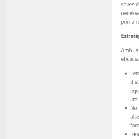
seves d
necessa
primant
Estratè
Amb la 
eficàci
Fem
dis
equ
lim
No 
alt
famí
Res