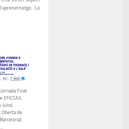
’aprenentatge. La
 Jornada Final
te EFICCA3,
 Juliol,
t Oberta de
(Barcelona)