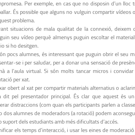
promesa. Per exemple, en cas que no disposin d’un lloc tra
ballar. És possible que alguns no vulguin compartir vídeos 
quest problema.
ant situacions de mala qualitat de la connexió, deixem 
guin seu vídeo perquè almenys puguin escoltar el material 
io si ho desitgen.
són pocs alumnes, és interessant que puguin obrir el seu mi
sentar-se i per saludar, per a donar una sensació de presènc
à a l’aula virtual. Si són molts tancar micros i convidar 
utació per xat.
xar obert al xat per compartir materials alternatius o aclar
a dit pel presentador principal. És clar que aquest és u
erar distraccions (com quan els participants parlen a class
o dos alumnes de moderadors (a rotació) podem aconsegui
 suport dels estudiants amb més dificultats d’accés.
nificar els temps d’interacció, i usar les eines de moderació