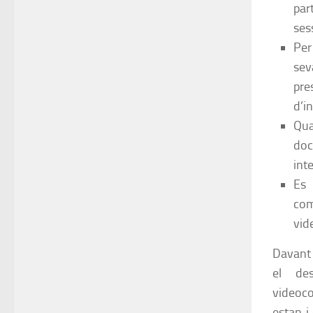
par
ses
Per
sev
pre
d’i
Qua
doc
int
Es 
com
vid
Davant 
el des
videoco
estan i