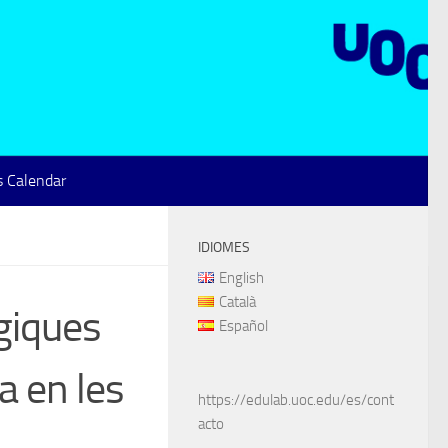
 Calendar
IDIOMES
English
Català
giques
Español
a en les
https://edulab.uoc.edu/es/cont
acto