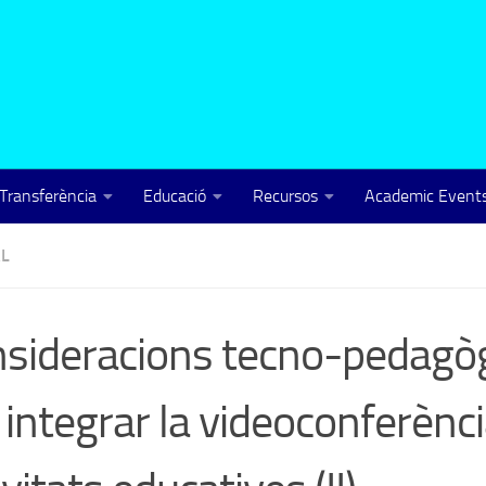
Transferència
Educació
Recursos
Academic Events
L
sideracions tecno-pedagò
 integrar la videoconferènci