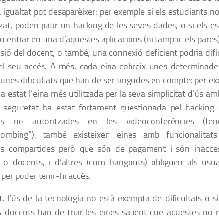
 igualtat pot desaparèixer: per exemple si els estudiants n
tzat, poden patir un hacking de les seves dades, o si els e
 o entrar en una d’aquestes aplicacions (ni tampoc els pares
sió del docent, o també, una connexió deficient podria difi
l seu accés. A més, cada eina cobreix unes determinades
unes dificultats que han de ser tingudes en compte: per e
 estat l’eina més utilitzada per la seva simplicitat d’ús am
 seguretat ha estat fortament qüestionada pel hacking q
es no autoritzades en les videoconferències (f
ombing”), també existeixen eines amb funcionalita
res compartides però que són de pagament i són inacces
 o docents, i d’altres (com hangouts) obliguen als usua
per poder tenir-hi accés.
t, l’ús de la tecnologia no està exempta de dificultats o si
s docents han de triar les eines sabent que aquestes no r