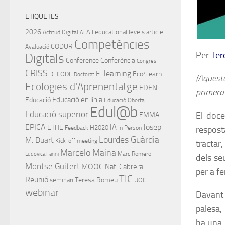
ETIQUETES
2026
All educational levels
article
Actitud Digital
AI
Competències
CODUR
Avaluació
Per
Ter
Digitals
Conference
Conferència
Congres
CRISS
E-learning
Eco4learn
DECODE
Doctorat
(Aquest
Ecologies d'Aprenentatge
EDEN
primera 
Educació en línia
Educació
Educació Oberta
Edul@b
Educació superior
El doce
EMMA
EPICA
IA
Josep
ETHE
H2020
respost
Feedback
In Person
Lourdes Guàrdia
M. Duart
Kick-off meeting
tractar
Marcelo Maina
Marc Romero
Ludovica Fanni
dels se
Montse Guitert
MOOC
Nati Cabrera
per a f
TIC
Reunió
Teresa Romeu
seminari
UOC
webinar
Davant 
palesa, 
ha una i