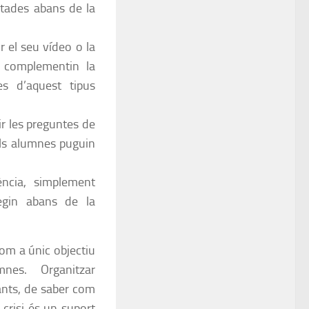
entades abans de la
r el seu vídeo o la
o complementin la
es d’aquest tipus
r les preguntes de
els alumnes puguin
ència, simplement
egin abans de la
om a únic objectiu
nes. Organitzar
ants, de saber com
 crisi és un suport