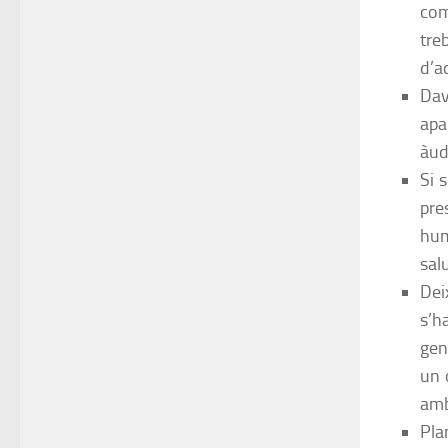
com
tre
d’a
Dav
apa
àud
Si 
pre
hum
sal
Dei
s’h
gen
un 
amb
Pla