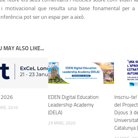
i motivacional que resulta una base fonamental per a l
nferència pot ser un espai per a això.
 MAY ALSO LIKE...
K 2026
EDEN Digital Education
Inscriu-te!
Leadership Academy
del Projec
RE, 2010
(DELA)
Dijous 3 de
Universita
29 MAIG, 2020
Catalunya 