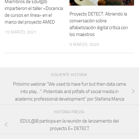
Miembros de Edul@b
impartieron el taller «Docencia
Proyecto DETECT: Abriendo la
de cursos en línea» en el
conversación sobre
marco del proyecto AMED
alfabetización digital crítica con
15 MARZO, 2021
los maestros
9 MARZO, 2020
SIGUIENTE HISTORIA
Próximo webinar “We used to have fun but then data came
into play…”: Potentials and pitfalls of social media in
academic professional development” por Stefania Manca
HISTORIA PREVIA
EDUL@B participa en la reunión de lanzamiento del
proyecto E+ DETECT