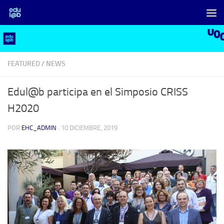
Saltar al contenido
FEATURED
/
NEWS
Edul@b participa en el Simposio CRISS
H2020
POR
EHC_ADMIN
·
10 DICIEMBRE, 2019