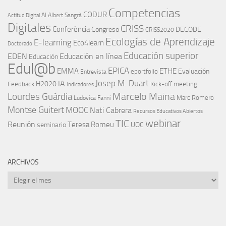
Competencias
CODUR
AI
Albert Sangrà
Actitud Digital
Digitales
CRISS
Conferència
Congreso
DECODE
CRISS2020
Ecologías de Aprendizaje
E-learning
Eco4learn
Doctorado
Educación superior
EDEN
Educación en línea
Educación
Edul@b
EPICA
EMMA
ETHE
Evaluación
eportfolio
Entrevista
IA
Josep M. Duart
H2020
Feedback
Kick-off meeting
Indicadores
Marcelo Maina
Lourdes Guàrdia
Marc Romero
Ludovica Fanni
Montse Guitert
MOOC
Nati Cabrera
Recursos Educativos Abiertos
TIC
webinar
Reunión
Teresa Romeu
seminario
UOC
ARCHIVOS
Archivos