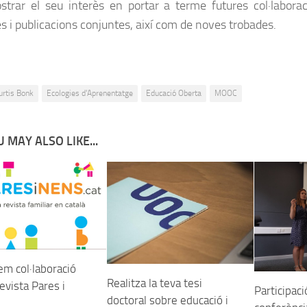
trar el seu interès en portar a terme futures col·labor
es i publicacions conjuntes, així com de noves trobades.
urtis Bonk
Ecologies d'Aprenentatge
Educació Oberta
MOOC
 MAY ALSO LIKE...
m col·laboració
Realitza la teva tesi
evista Pares i
Participac
doctoral sobre educació i