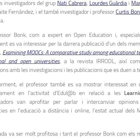
ls investigadors del grup
Nati Cabrera
,
Lourdes Guàrdia
i
Mar
te Fernández, i el també investigador i professor
Curtis Bon
a.
fessor Bonk, com a expert en Open Education i, especi
ment es va interessar per la darrera publicació d’un dels mem
,
Examining MOOCs: A comparative study among educational te
onal and open universities
, a la revista IRRODL, així com
ons amb les investigacions i les publicacions que es duen a 
orment, el professor també es va mostrar interessat en 
tament en l’activitat d’Edul@b en relació a les
Learni
gadors van aprofitar per parlar i intercanviar opinion
ies en l’educació a distància i online, l’estat actual dels
ada va ser molt profitosa i tant el professor Bonk com el