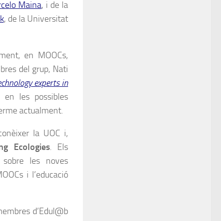
celo Maina
, i de la
k
, de la Universitat
alment, en MOOCs,
bres del grup, Nati
chnology experts in
 en les possibles
terme actualment.
conèixer la UOC i,
ng Ecologies
. Els
s sobre les noves
 MOOCs i l’educació
s membres d’Edul@b