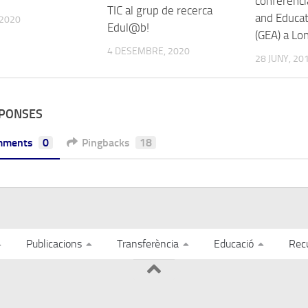
conferènci
TIC al grup de recerca
and Educat
 2020
Edul@b!
(GEA) a Lo
4 DESEMBRE, 2020
28 JUNY, 20
SPONSES
mments
0
Pingbacks
18
Publicacions
Transferència
Educació
Rec