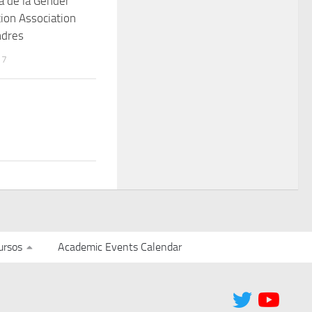
a de la Gender
ion Association
ndres
17
ursos
Academic Events Calendar