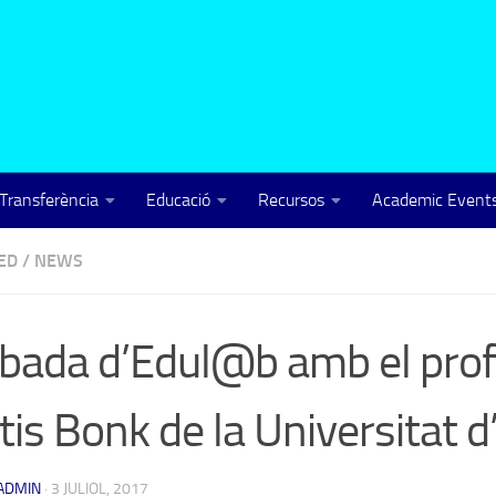
Transferència
Educació
Recursos
Academic Events
ED
/
NEWS
bada d’Edul@b amb el pro
tis Bonk de la Universitat d
ADMIN
·
3 JULIOL, 2017