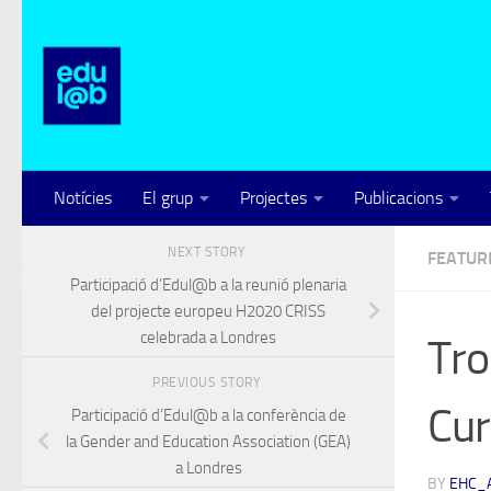
Skip to content
Notícies
El grup
Projectes
Publicacions
NEXT STORY
FEATUR
Participació d’Edul@b a la reunió plenaria
del projecte europeu H2020 CRISS
celebrada a Londres
Tro
PREVIOUS STORY
Cur
Participació d’Edul@b a la conferència de
la Gender and Education Association (GEA)
a Londres
BY
EHC_