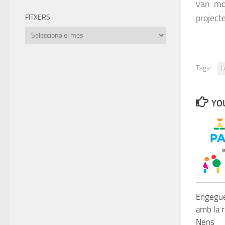
van mos
project
FITXERS
Fitxers
Tags:
C
YOU
Engegue
amb la r
Nens