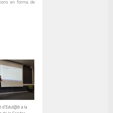
acions en forma de
ió d’Edul@b a la