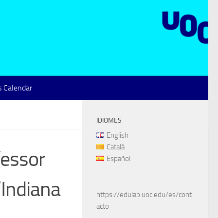
 Calendar
IDIOMES
English
Català
fessor
Español
’Indiana
https://edulab.uoc.edu/es/cont
acto