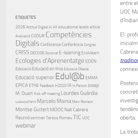
entre e
UOC Mai
ETIQUETES
d’Indian
2026
All educational levels
article
Actitud Digital
AI
Competències
El pro
CODUR
Avaluació
Digitals
inicial
Conference
Conferència
Congres
Cabrera
CRISS
E-learning
Eco4learn
DECODE
Doctorat
traditi
Ecologies d'Aprenentatge
EDEN
connexi
Educació en línia
Educació
Educació Oberta
Edul@b
Educació superior
EMMA
Posteri
EPICA
IA
Josep
ETHE
H2020
Feedback
In Person
concre
Lourdes Guàrdia
M. Duart
Kick-off meeting
investi
Marcelo Maina
Marc Romero
Ludovica Fanni
tendènc
Montse Guitert
MOOC
Nati Cabrera
TIC
oberta.
Reunió
Teresa Romeu
seminari
UOC
webinar
La trob