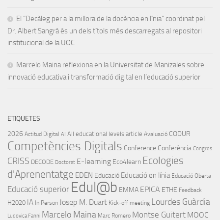
El “Decàleg per a la millora de la docència en línia” coordinat pel
Dr. Albert Sangrà és un dels títols més descarregats al repositori
institucional de la UOC
Marcelo Maina reflexiona en la Universitat de Manizales sobre
innovació educativa i transformació digital en l’educació superior
ETIQUETES
2026
CODUR
All educational levels
article
Actitud Digital
Avaluació
AI
Competències Digitals
Conference
Conferència
Congres
Ecologies
CRISS
E-learning
Eco4learn
DECODE
Doctorat
d'Aprenentatge
EDEN
Educació en línia
Educació
Educació Oberta
Edul@b
Educació superior
EPICA
EMMA
ETHE
Feedback
Lourdes Guàrdia
IA
Josep M. Duart
H2020
In Person
Kick-off meeting
Marcelo Maina
Montse Guitert
MOOC
Marc Romero
Ludovica Fanni