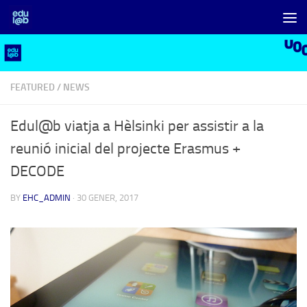
Skip to content
FEATURED
/
NEWS
Edul@b viatja a Hèlsinki per assistir a la
reunió inicial del projecte Erasmus +
DECODE
BY
EHC_ADMIN
·
30 GENER, 2017