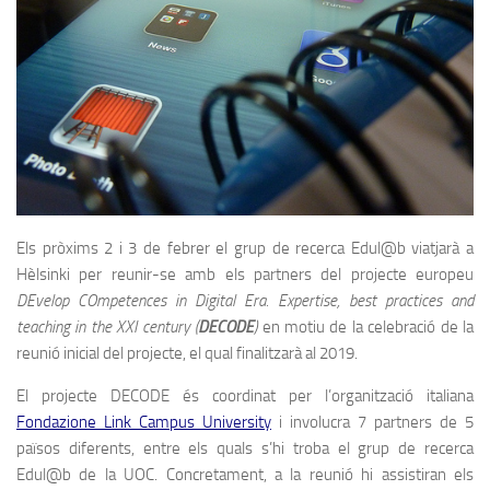
Els pròxims 2 i 3 de febrer el grup de recerca Edul@b viatjarà a
Hèlsinki per reunir-se amb els partners del projecte europeu
DEvelop COmpetences in Digital Era. Expertise, best practices and
teaching in the XXI century (
DECODE
)
en motiu de la celebració de la
reunió inicial del projecte, el qual finalitzarà al 2019.
El projecte DECODE és coordinat per l’organització italiana
Fondazione Link Campus University
i involucra 7 partners de 5
països diferents, entre els quals s’hi troba el grup de recerca
Edul@b de la UOC. Concretament, a la reunió hi assistiran els