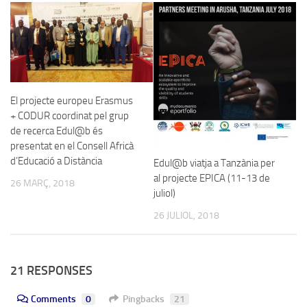
El projecte europeu Erasmus
+ CODUR coordinat pel grup
de recerca Edul@b és
presentat en el Consell Africà
d’Educació a Distància
Edul@b viatja a Tanzània per
al projecte EPICA (11-13 de
26 MARÇ, 2018
juliol)
26 JULIOL, 2018
21 RESPONSES
Comments
0
Pingbacks
21