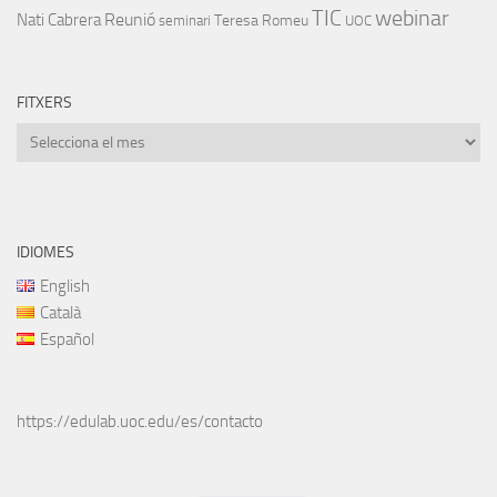
TIC
webinar
Nati Cabrera
Reunió
Teresa Romeu
seminari
UOC
FITXERS
Fitxers
IDIOMES
English
Català
Español
https://edulab.uoc.edu/es/contacto