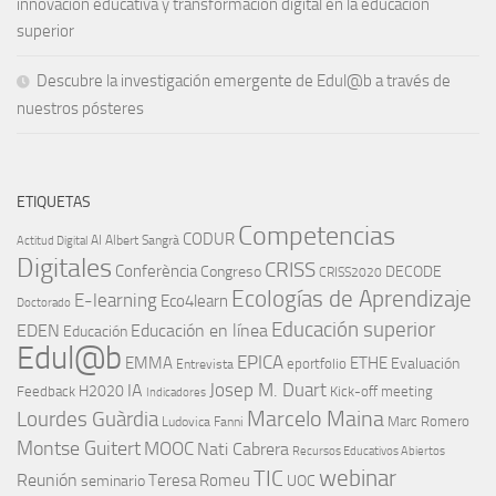
innovación educativa y transformación digital en la educación
superior
Descubre la investigación emergente de Edul@b a través de
nuestros pósteres
ETIQUETAS
Competencias
CODUR
AI
Albert Sangrà
Actitud Digital
Digitales
CRISS
Conferència
Congreso
DECODE
CRISS2020
Ecologías de Aprendizaje
E-learning
Eco4learn
Doctorado
Educación superior
EDEN
Educación en línea
Educación
Edul@b
EPICA
EMMA
ETHE
Evaluación
eportfolio
Entrevista
IA
Josep M. Duart
H2020
Feedback
Kick-off meeting
Indicadores
Marcelo Maina
Lourdes Guàrdia
Marc Romero
Ludovica Fanni
Montse Guitert
MOOC
Nati Cabrera
Recursos Educativos Abiertos
TIC
webinar
Reunión
Teresa Romeu
seminario
UOC