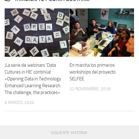
¡La serie de webinars ‘Data
En marcha los primeros
Cultures in HE’ continúa!
workshops del proyecto
«Opening Data in Technology
SELFEE
Enhanced Learning Research:
22 NOVIEMBRE, 2018
The challenge, the practices»
6 MARZO, 2020
SIGUIENTE HISTORIA