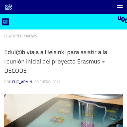
Saltar al contenido
FEATURED
/
NEWS
Edul@b viaja a Helsinki para asistir a la
reunión inicial del proyecto Erasmus +
DECODE
POR
EHC_ADMIN
·
30 ENERO, 2017