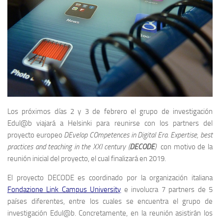
Los próximos días 2 y 3 de febrero el grupo de investigación
Edul@b viajará a Helsinki para reunirse con los partners del
proyecto europeo
DEvelop COmpetences in Digital Era. Expertise, best
practices and teaching in the XXI century (
DECODE
)
con motivo de la
reunión inicial del proyecto, el cual finalizará en 2019.
El proyecto DECODE es coordinado por la organización italiana
Fondazione Link Campus University
e involucra 7 partners de 5
países diferentes, entre los cuales se encuentra el grupo de
investigación Edul@b. Concretamente, en la reunión asistirán los