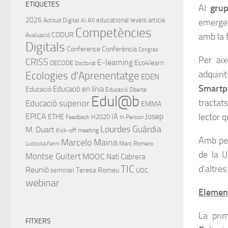
ETIQUETES
Al
gru
2026
All educational levels
article
emergen
Actitud Digital
AI
Competències
CODUR
amb la f
Avaluació
Digitals
Conference
Conferència
Congres
Per aix
CRISS
E-learning
Eco4learn
DECODE
Doctorat
adquir
Ecologies d'Aprenentatge
EDEN
Smartp
Educació en línia
Educació
Educació Oberta
Edul@b
tractats
Educació superior
EMMA
lector 
EPICA
IA
Josep
ETHE
H2020
Feedback
In Person
Lourdes Guàrdia
M. Duart
Kick-off meeting
Amb per
Marcelo Maina
Marc Romero
Ludovica Fanni
de la U
Montse Guitert
MOOC
Nati Cabrera
TIC
d’altres
Reunió
Teresa Romeu
seminari
UOC
webinar
Element
La prim
FITXERS