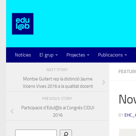
Skip to content
Notícies
El grup
Projectes
Publicacions
NEXT STORY
FEATUR
Montse Guitert rep la distinció Jaume
Vicens Vives 2016 a la qualitat docent
Nov
PREVIOUS STORY
Participació d’Edul@b al Congrés CIDUI
2016
BY
EHC_
Cerca