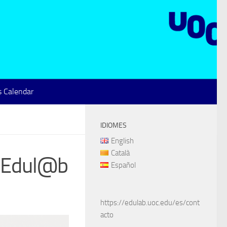
 Calendar
IDIOMES
English
Català
d’Edul@b
Español
https://edulab.uoc.edu/es/cont
acto