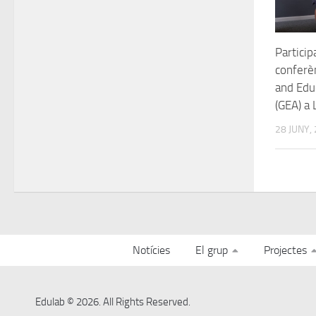
Particip
conferè
and Edu
(GEA) a
28 JUNY,
Notícies
El grup
Projectes
Edulab © 2026. All Rights Reserved.