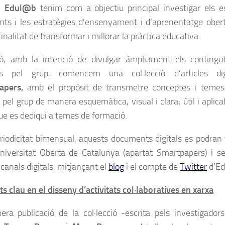
p Edul@b
tenim com a objectiu principal investigar els e
ts i les estratègies d’ensenyament i d’aprenentatge obert, 
inalitat de transformar i millorar la pràctica educativa.
ò, amb la intenció de divulgar àmpliament els contingu
its pel grup, comencem una col·lecció d’articles di
apers,
amb el propòsit de transmetre conceptes i temes d
 pel grup de manera esquemàtica, visual i clara; útil i aplic
que es dediqui a temes de formació.
iodicitat bimensual, aquests documents digitals es podran 
niversitat Oberta de Catalunya (apartat Smartpapers) i se
 canals digitals, mitjançant el
blog
i el compte de
Twitter
d’Ed
s clau en el disseny d’activitats col·laboratives en xarxa
era publicació de la col·lecció -escrita pels investigado