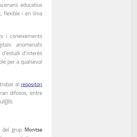
scenaris educatius
flexible i en línia
ts i coneixements
gitals anomenats
’estudi d’interès
able per a qualsevol
trobar al
repositori
ran difosos, entre
ul@b.
rs del grup
Montse