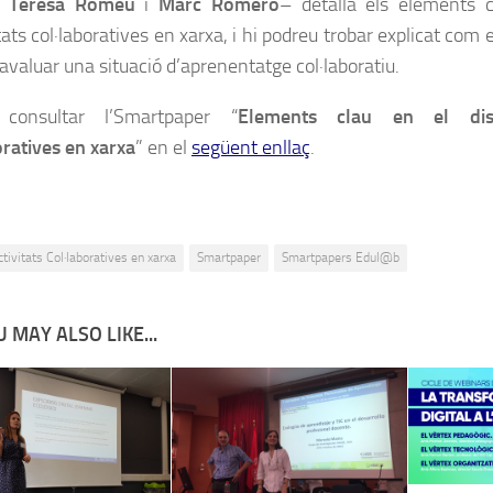
,
Teresa Romeu
i
Marc Romero
– detalla els elements 
tats col·laboratives en xarxa, i hi podreu trobar explicat com 
 avaluar una situació d’aprenentatge col·laboratiu.
consultar l’Smartpaper “
Elements clau en el disse
oratives en xarxa
” en el
següent enllaç
.
ctivitats Col·laboratives en xarxa
Smartpaper
Smartpapers Edul@b
 MAY ALSO LIKE...