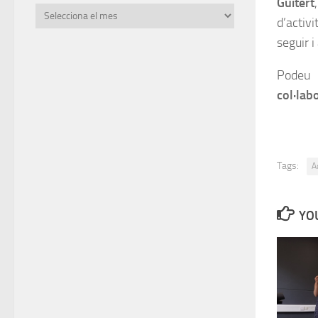
Guitert
Fitxers
d’activi
seguir i
Podeu 
col·lab
Tags:
A
YOU