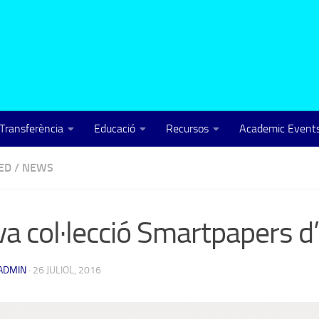
Transferència
Educació
Recursos
Academic Events
ED
/
NEWS
a col·lecció Smartpapers 
ADMIN
·
26 JULIOL, 2016