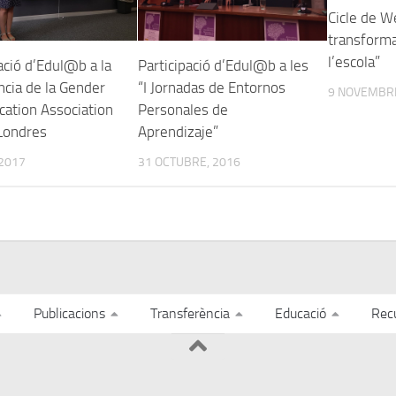
Cicle de W
transformac
l’escola”
ació d’Edul@b a la
Participació d’Edul@b a les
ncia de la Gender
“I Jornadas de Entornos
9 NOVEMBRE
cation Association
Personales de
 Londres
Aprendizaje”
 2017
31 OCTUBRE, 2016
Publicacions
Transferència
Educació
Rec