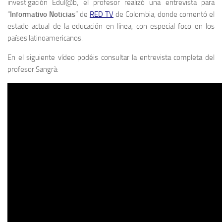
investigación Edul@b, el profesor realizó una entrevista para
“
Informativo Noticias
” de
RED TV
de Colombia, donde comentó el
estado actual de la educación en línea, con especial foco en los
países latinoamericanos.
En el siguiente vídeo podéis consultar la entrevista completa del
profesor Sangrà: