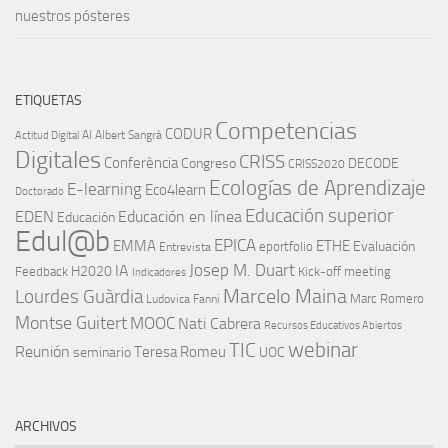
nuestros pósteres
ETIQUETAS
Competencias
CODUR
AI
Albert Sangrà
Actitud Digital
Digitales
CRISS
Conferència
Congreso
DECODE
CRISS2020
Ecologías de Aprendizaje
E-learning
Eco4learn
Doctorado
Educación superior
EDEN
Educación en línea
Educación
Edul@b
EPICA
EMMA
ETHE
Evaluación
eportfolio
Entrevista
IA
Josep M. Duart
H2020
Feedback
Kick-off meeting
Indicadores
Marcelo Maina
Lourdes Guàrdia
Marc Romero
Ludovica Fanni
Montse Guitert
MOOC
Nati Cabrera
Recursos Educativos Abiertos
TIC
webinar
Reunión
Teresa Romeu
seminario
UOC
ARCHIVOS