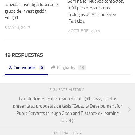
Seminario “Nuevos contextos,
actividad investigadora con el
múltiples mecanismos:
grupo de investigación
Ecologías de Aprendizaje»:
Edul@b
¡Participa!
3 MAYO, 2017
2 OCTUBRE, 2015
19 RESPUESTAS
Comentarios
0
Pingbacks
19
SIGUIENTE HISTORIA
La estudiante de doctorado de Edul@b Juvvy Lizette
presenta su propuesta de tesis “Capacity Development for
Public Servants through Open and Distance e-Learning
(ODeL)”
HISTORIA PREVIA