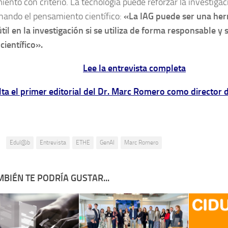
iento con criterio. La tecnología puede reforzar la investiga
ando el pensamiento científico:
«La IAG puede ser una her
il en la investigación si se utiliza de forma responsable y si
 científico».
Lee la entrevista completa
ta el primer editorial del Dr. Marc Romero como director d
:
Edul@b
Entrevista
ETHE
GenAI
Marc Romero
BIÉN TE PODRÍA GUSTAR...