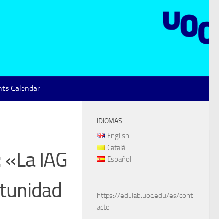
ts Calendar
IDIOMAS
English
Català
: «La IAG
Español
rtunidad
https://edulab.uoc.edu/es/cont
acto