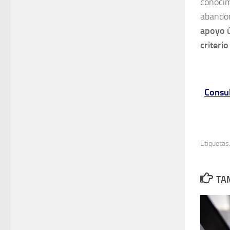
conocim
abandon
apoyo út
criterio
Consul
Etiquetas
TAM