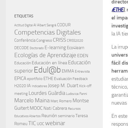
directo
(ETHE
)
,
ETIQUETAS
el impac
CODUR
investi
AI
Albert Sangrà
Actitud Digital
Competencias Digitales
la IA ti
CRISS
Conferència
Congreso
CRISS2020
La irrup
E-learning
Eco4learn
DECODE
Doctorado
Ecologías de Aprendizaje
univers
EDEN
Educación
fácil d
Educación en línea
Educación
Edul@b
superior
herrami
EMMA
Entrevista
EPICA
estudian
ETHE
Evaluación
eportfolio
Feedback
IA
Josep M. Duart
H2020
Kick-off
técnico
Indicadores
Lourdes Guàrdia
meeting
Ludovica Fanni
garanti
Marcelo Maina
Montse
Marc Romero
nuevas 
Guitert
MOOC
Nati Cabrera
Recursos
Reunión
En este
Teresa
seminario
Educativos Abiertos
TIC
webinar
responsa
Romeu
UOC