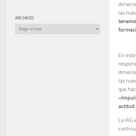
dimensi
las nue
ARCHIVOS
tenemos
Archivos
formac
En este
responsa
dimensi
las nue
que hac
«Impuls
actitud
La IAG 
continu