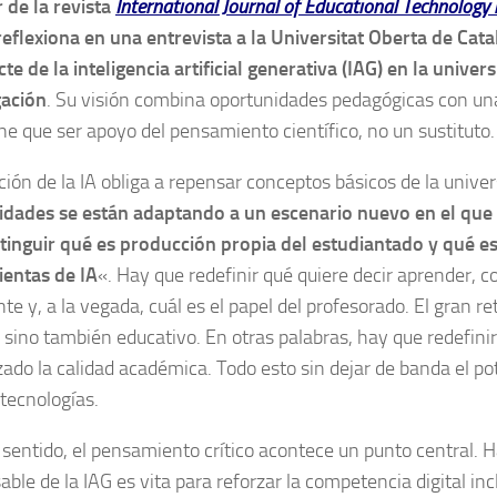
r de la revista
International Journal of Educational Technology 
 reflexiona en una entrevista a la Universitat Oberta de Ca
te de la inteligencia artificial generativa (IAG) en la univers
gación
. Su visión combina oportunidades pedagógicas con una
ene que ser apoyo del pensamiento científico, no un sustituto.
ción de la IA obliga a repensar conceptos básicos de la univer
idades se están adaptando a un escenario nuevo en el que
istinguir qué es producción propia del estudiantado y qué es
entas de IA
«. Hay que redefinir qué quiere decir aprender, c
te y, a la vegada, cuál es el papel del profesorado. El gran re
, sino también educativo. En otras palabras, hay que redefinir
zado la calidad académica. Todo esto sin dejar de banda el pot
tecnologías.
 sentido, el pensamiento crítico acontece un punto central. 
ble de la IAG es vita para reforzar la competencia digital in