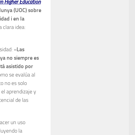
in Higher Education
talunya (UOC) sobre
idad i en la
 clara idea:
sidad: «
Las
 ya no siempre es
tá asistido por
omo se evalúa al
to no es solo
 el aprendizaje y
encial de las
Hacer un uso
cluyendo la