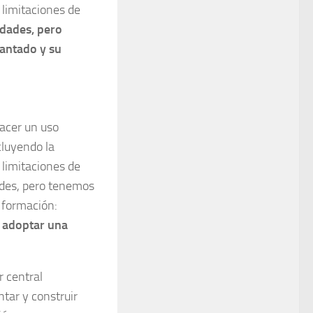
limitaciones de
dades, pero
iantado y su
Hacer un uso
cluyendo la
limitaciones de
ades, pero tenemos
 formación:
a adoptar una
r central
tar y construir