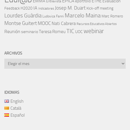
EPICA
EMMA
ETHE
Evaluación
eportfolio
Entrevista
IA
Josep M. Duart
H2020
Feedback
Kick-off meeting
Indicadores
Marcelo Maina
Lourdes Guàrdia
Marc Romero
Ludovica Fanni
Montse Guitert
MOOC
Nati Cabrera
Recursos Educativos Abiertos
TIC
webinar
Reunión
Teresa Romeu
seminario
UOC
ARCHIVOS
Archivos
IDIOMAS
English
Català
Español