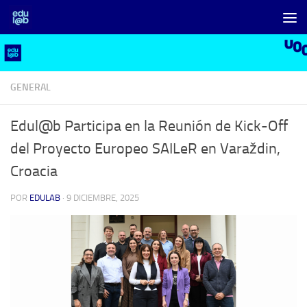
Saltar al contenido
GENERAL
Edul@b Participa en la Reunión de Kick-Off
del Proyecto Europeo SAILeR en Varaždin,
Croacia
POR
EDULAB
·
9 DICIEMBRE, 2025