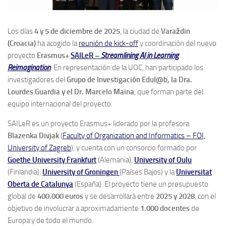
Los días
4 y 5 de diciembre de 2025
, la ciudad de
Varaždin
(Croacia)
ha acogido la
reunión de kick-off
y coordinación del nuevo
proyecto
Erasmus+
SAILeR –
Streamlining AI in Learning
Reimagination
. En representación de la UOC, han participado los
investigadores del
Grupo de Investigación Edul@b, la Dra.
Lourdes Guardia y el Dr. Marcelo Maina
, que forman parte del
equipo internacional del proyecto.
SAILeR es un proyecto Erasmus+ liderado por la profesora
Blazenka Divjak
(
Faculty of Organization and Informatics – FOI,
University of Zagreb
), y cuenta con un consorcio formado por
Goethe University Frankfurt
(Alemania),
University of Oulu
(Finlandia),
University of Groningen
(Países Bajos) y la
Universitat
Oberta de Catalunya
(España). El proyecto tiene un presupuesto
global de
400.000 euros
y se desarrollará entre
2025 y 2028
, con el
objetivo de involucrar a aproximadamente
1.000 docentes
de
Europa y de todo el mundo.