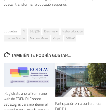
buscan transformar la educación superior.
Etiquetas:
AI
Edul@b
Erasmus +
higher education
Lourdes Guàrdia
Marcelo Maina
Project
SAILeR
TAMBIÉN TE PODRÍA GUSTAR...
¡Regístrate ahora! Seminario
web de EDEN DLE sobre
Participación en la conferencia
estrategias para mantener el
EADTU
bienestar en el ecosistema de