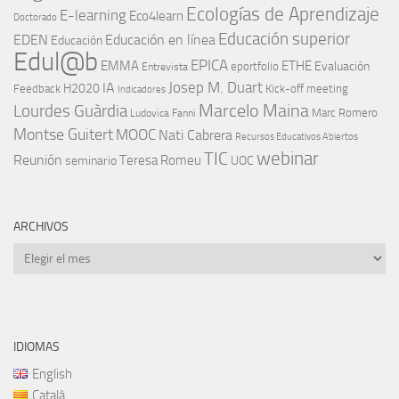
Ecologías de Aprendizaje
E-learning
Eco4learn
Doctorado
Educación superior
EDEN
Educación en línea
Educación
Edul@b
EPICA
EMMA
ETHE
Evaluación
eportfolio
Entrevista
IA
Josep M. Duart
H2020
Feedback
Kick-off meeting
Indicadores
Marcelo Maina
Lourdes Guàrdia
Marc Romero
Ludovica Fanni
Montse Guitert
MOOC
Nati Cabrera
Recursos Educativos Abiertos
TIC
webinar
Reunión
Teresa Romeu
seminario
UOC
ARCHIVOS
Archivos
IDIOMAS
English
Català