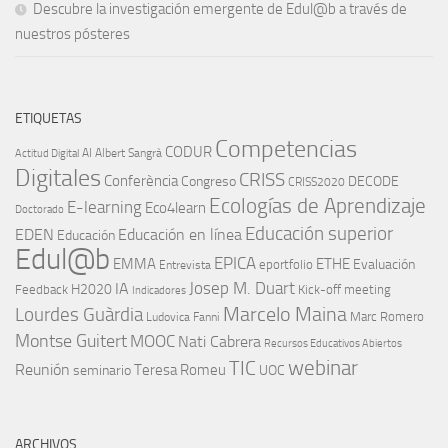
Descubre la investigación emergente de Edul@b a través de
nuestros pósteres
ETIQUETAS
Competencias
CODUR
AI
Albert Sangrà
Actitud Digital
Digitales
CRISS
Conferència
Congreso
DECODE
CRISS2020
Ecologías de Aprendizaje
E-learning
Eco4learn
Doctorado
Educación superior
EDEN
Educación en línea
Educación
Edul@b
EPICA
EMMA
ETHE
Evaluación
eportfolio
Entrevista
IA
Josep M. Duart
H2020
Feedback
Kick-off meeting
Indicadores
Marcelo Maina
Lourdes Guàrdia
Marc Romero
Ludovica Fanni
Montse Guitert
MOOC
Nati Cabrera
Recursos Educativos Abiertos
TIC
webinar
Reunión
Teresa Romeu
seminario
UOC
ARCHIVOS