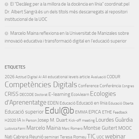
El “Decàleg per a la millora de la docència en línia” coordinat pel
Dr. Albert Sangrà és un dels títols més descarregats al repositori
institucional de la UOC
Marcelo Maina reflexiona en la Universitat de Manizales sobre
innovació educativa i transformació digital en l’educació superior
ETIQUETES
2026
CODUR
All educational levels
article
Actitud Digital
Avaluació
AI
Competències Digitals
Conference
Conferència
Congres
Ecologies
CRISS
E-learning
Eco4learn
DECODE
Doctorat
d'Aprenentatge
EDEN
Educació en línia
Educació
Educació Oberta
Edul@b
Educació superior
EPICA
EMMA
ETHE
Feedback
Lourdes Guàrdia
IA
Josep M. Duart
H2020
In Person
Kick-off meeting
Marcelo Maina
Montse Guitert
MOOC
Marc Romero
Ludovica Fanni
TIC
webinar
Nati Cabrera
Reunió
Teresa Romeu
seminari
UOC