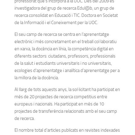
professorat que s’incorpora a la UOC. Des del 2009 és
investigadora del grup de recerca Edul@b, un grup de
recerca consolidat en Educació i TIC. Doctora en Societat
de la Informació i el Coneixement per la UOC.
El seu camp de recerca se centra en l’aprenentatge
electrònic i més concretament en el treball col·laboratiu
en xarxa, la docència en línia, la competència digital en
diferents sectors: ciutadans, professors, professionals
de la salut i estudiants universitaris i no universitaris,
ecologies d’aprenentatge i analítica d’aprenentatge per a
la millora de la docència.
Al llarg de tots aquests anys, la sol·licitant ha participat en
més de 20 projectes de recerca competitius entre
europeus i nacionals. Ha participat en més de 10
projectes de transferència relacionats amb el seu camp
de recerca.
El nombre total d’articles publicats en revistes indexades