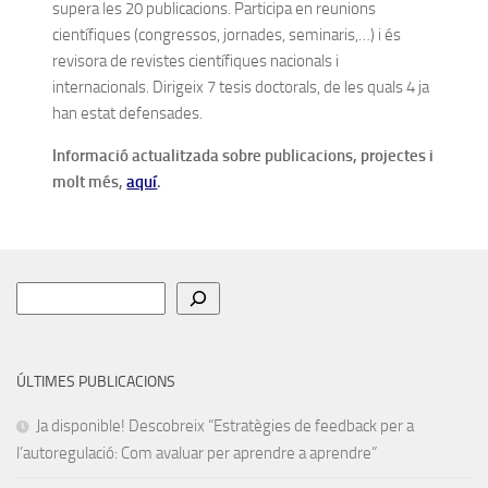
supera les 20 publicacions. Participa en reunions
científiques (congressos, jornades, seminaris,…) i és
revisora ​​de revistes científiques nacionals i
internacionals. Dirigeix ​​7 tesis doctorals, de les quals 4 ja
han estat defensades.
Informació actualitzada sobre publicacions, projectes i
molt més,
aquí
.
Cerca
ÚLTIMES PUBLICACIONS
Ja disponible! Descobreix “Estratègies de feedback per a
l’autoregulació: Com avaluar per aprendre a aprendre”