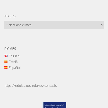
FITXERS
Fitxers
IDIOMES
English
Català
Español
https://edulab.uoc.edu/es/contacto